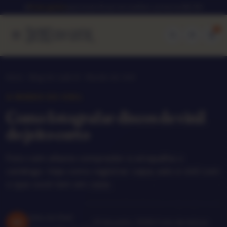
★
Frete grátis
para todo Brasil em pedidos acima de R$ 250
0
Início
Blog do Lado B
Mundo do Vinil
★ MUNDO DO VINIL
Como fotografar discos de vinil
do jeito certo
Foto ruim afasta comprador e atrapalha o
catálogo. Veja como registrar capa, selo e vinil com
o que você tem em casa.
Sebo do Vinil
SE
·
01 de junho, 2026
·
3 min de leitura