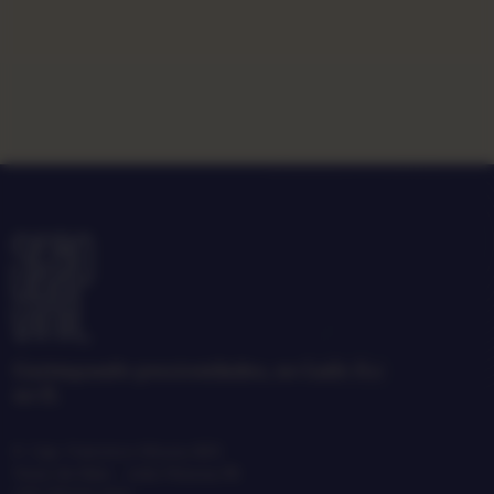
Garimpando preciosidades, no Lado A e
no B.
R. Cap. Francisco Moura, 865
Treze de Maio · João Pessoa, PB