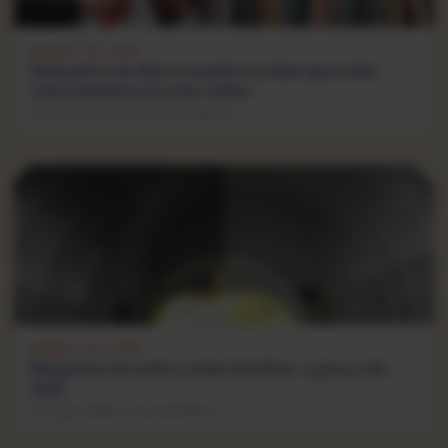
MUNDO DO VINIL
Glossário do disco usado: termos que todo
colecionador precisa saber
20 de maio, 2026 · 5 min de leitura
MUNDO DO VINIL
Etiquetas de sebo: como decifrar o preço do
vinil
01 de jun, 2026 · 4 min de leitura