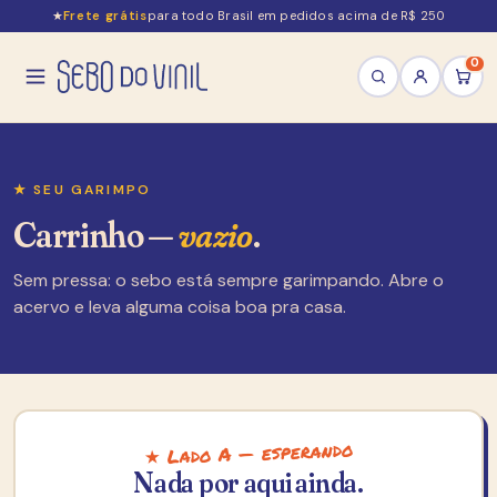
★
Frete grátis
para todo Brasil em pedidos acima de R$ 250
0
★ SEU GARIMPO
Carrinho —
vazio
.
Sem pressa: o sebo está sempre garimpando. Abre o
acervo e leva alguma coisa boa pra casa.
★ Lado A — esperando
Nada por aqui ainda.