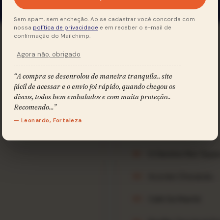
— Leonardo, Fortaleza
Sem spam, sem encheção. Ao se cadastrar você concorda com
nossa
política de privacidade
e em receber o e-mail de
confirmação do Mailchimp.
Agora não, obrigado
“A compra se desenrolou de maneira tranquila.. site
fácil de acessar e o envio foi rápido, quando chegou os
discos, todos bem embalados e com muita proteção..
Recomendo...”
Lado B
B
— Leonardo, Fortaleza
6 FAIXAS
O Destino Nos Sepa
B1
Acordei Chorando
B2
Café Da Manhã
B3