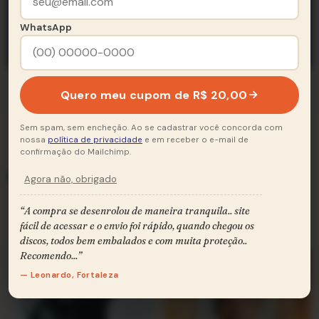
perfeita, bem embalada, recomendo!
WhatsApp
— Cleber, Curitiba
Quero meu cupom de R$ 20,00
Sem spam, sem encheção. Ao se cadastrar você concorda com
nossa
política de privacidade
e em receber o e-mail de
confirmação do Mailchimp.
★ QUEM GARIMPOU ISSO TAMBÉM LEVOU
Continue garimpando
Agora não, obrigado
Ver tudo →
“A compra se desenrolou de maneira tranquila.. site
fácil de acessar e o envio foi rápido, quando chegou os
discos, todos bem embalados e com muita proteção..
Recomendo...”
— Leonardo, Fortaleza