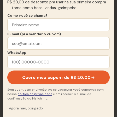
R$ 20,00 de desconto pra usar na sua primeira compra
— toma como boas-vindas, garimpeiro.
★ TRACKLIST
Lado A & Lado B
Como você se chama?
E-mail (pra mandar o cupom)
Lado A
A
5 FAIXAS
WhatsApp
Mareia Oxum
A1
Vovó Catarina
A2
Quero meu cupom de R$ 20,00
Terreiro De Mãe Nazinha
A3
Sem spam, sem encheção. Ao se cadastrar você concorda com
nossa
política de privacidade
e em receber o e-mail de
Talunde
A4
confirmação do Mailchimp.
Tereza Aragão
A5
Agora não, obrigado