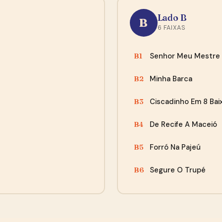
Agora não, obrigado
Lado B
B
“A compra se desenrolou de maneira tranquila.. site
6 FAIXAS
fácil de acessar e o envio foi rápido, quando chegou os
discos, todos bem embalados e com muita proteção..
Senhor Meu Mestre
B1
Recomendo...”
— Leonardo, Fortaleza
Minha Barca
B2
Ciscadinho Em 8 Bai
B3
De Recife A Maceió
B4
Forró Na Pajeú
B5
Segure O Trupé
B6