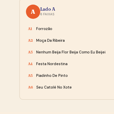
Lado A
A
6 FAIXAS
Forrozão
A1
Moça Da Ribeira
A2
Nenhum Beija Flor Beija Como Eu Beijei
A3
Festa Nordestina
A4
Piadinho De Pinto
A5
Seu Catolé No Xote
A6