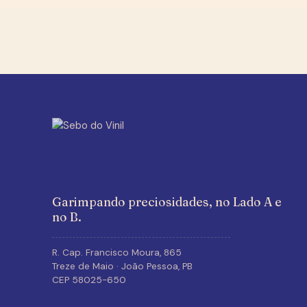
Garimpando preciosidades, no Lado A e
no B.
R. Cap. Francisco Moura, 865
Treze de Maio · João Pessoa, PB
CEP 58025-650