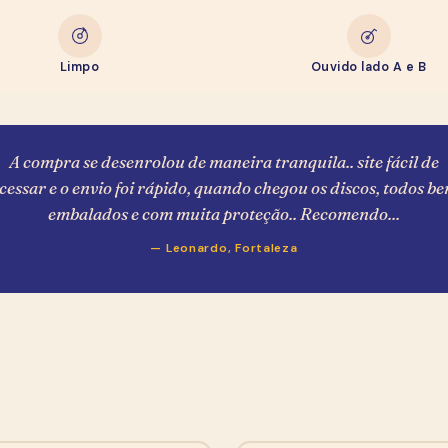
e Ganhe R$ 20,00
R$ 20,00 de desconto pra usar na sua primeira compra
Limpo
Ouvido lado A e B
— toma como boas-vindas, garimpeiro.
Como você se chama?
A compra se desenrolou de maneira tranquila.. site fácil de
E-mail (pra mandar o cupom)
cessar e o envio foi rápido, quando chegou os discos, todos b
embalados e com muita proteção.. Recomendo...
WhatsApp
— Leonardo, Fortaleza
Quero meu cupom de R$ 20,00
Sem spam, sem encheção. Ao se cadastrar você concorda com
nossa
política de privacidade
e em receber o e-mail de
confirmação do Mailchimp.