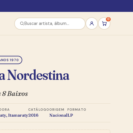
0
ANOS 1970
a Nordestina
 8 Baixos
DORA
CATÁLOGO
ORIGEM
FORMATO
aty, Itamaraty
2016
Nacional
LP