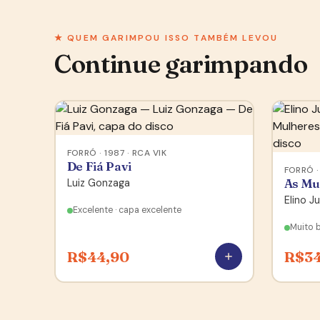
★ QUEM GARIMPOU ISSO TAMBÉM LEVOU
Continue garimpando
FORRÓ · 1987 · RCA VIK
De Fiá Pavi
FORRÓ ·
Luiz Gonzaga
As Mu
Elino Ju
Excelente · capa excelente
Muito 
R$
44,90
R$
3