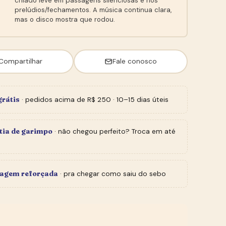
chiado leve em passagens silenciosas e nos
prelúdios/fechamentos. A música continua clara,
mas o disco mostra que rodou.
Compartilhar
Fale conosco
grátis
· pedidos acima de R$ 250 · 10–15 dias úteis
tia de garimpo
· não chegou perfeito? Troca em até
agem reforçada
· pra chegar como saiu do sebo