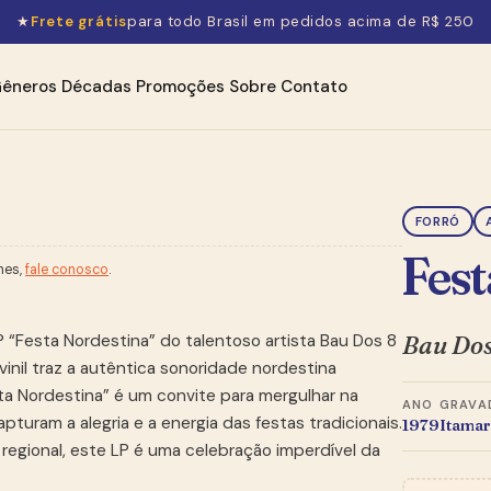
★
Frete grátis
para todo Brasil em pedidos acima de R$ 250
êneros
Décadas
Promoções
Sobre
Contato
FORRÓ
Fest
hes,
fale conosco
.
Bau Dos
 “Festa Nordestina” do talentoso artista Bau Dos 8
vinil traz a autêntica sonoridade nordestina
sta Nordestina” é um convite para mergulhar na
ANO
GRAVA
pturam a alegria e a energia das festas tradicionais.
1979
Itamar
regional, este LP é uma celebração imperdível da