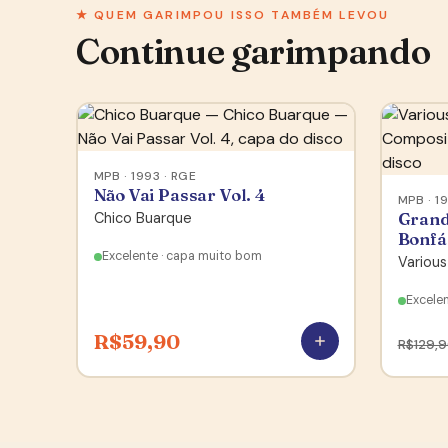
★ QUEM GARIMPOU ISSO TAMBÉM LEVOU
Continue garimpando
MPB · 1993 · RGE
Não Vai Passar Vol. 4
MPB · 1
Chico Buarque
Grand
Bonfá
Excelente · capa muito bom
Various
Excelen
R$
59,90
R$
129,