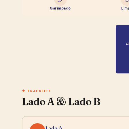
Garimpado
Lim
a
★ TRACKLIST
Lado A & Lado B
Lado A