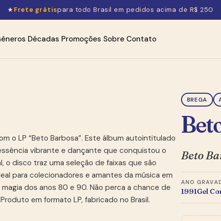
★
Frete grátis
para todo Brasil em pedidos acima de R$ 250
êneros
Décadas
Promoções
Sobre
Contato
BREGA
Bet
om o LP “Beto Barbosa”. Este álbum autointitulado
a essência vibrante e dançante que conquistou o
Beto Ba
l, o disco traz uma seleção de faixas que são
 Ideal para colecionadores e amantes da música em
ANO
GRAVA
r a magia dos anos 80 e 90. Não perca a chance de
1991
Gel Co
 Produto em formato LP, fabricado no Brasil.