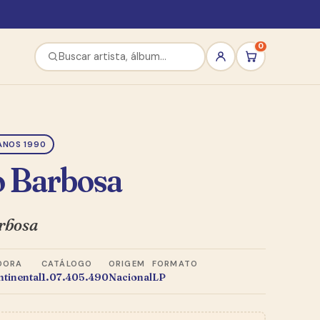
0
ANOS 1990
o Barbosa
rbosa
DORA
CATÁLOGO
ORIGEM
FORMATO
ntinental
1.07.405.490
Nacional
LP