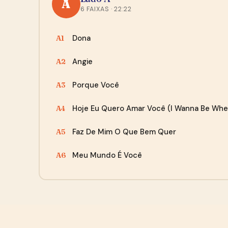
A
6 FAIXAS · 22:22
Dona
A1
Angie
A2
Porque Você
A3
Hoje Eu Quero Amar Você (I Wanna Be Whe
A4
Faz De Mim O Que Bem Quer
A5
Meu Mundo É Você
A6