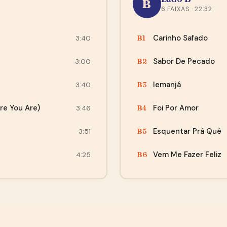
Agora não, obrigado
B
6 FAIXAS · 22:32
“A compra se desenrolou de maneira tranquila.. site
fácil de acessar e o envio foi rápido, quando chegou os
Carinho Safado
B1
3:40
discos, todos bem embalados e com muita proteção..
Recomendo...”
Sabor De Pecado
B2
3:00
— Leonardo, Fortaleza
Iemanjá
B3
3:40
re You Are)
Foi Por Amor
B4
3:46
Esquentar Prá Quê
B5
3:51
Vem Me Fazer Feliz
B6
4:25