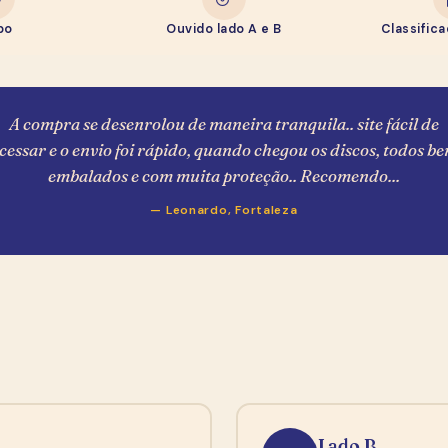
e Ganhe R$ 20,00
po
Ouvido lado A e B
Classific
R$ 20,00 de desconto pra usar na sua primeira compra
— toma como boas-vindas, garimpeiro.
Como você se chama?
A compra se desenrolou de maneira tranquila.. site fácil de
cessar e o envio foi rápido, quando chegou os discos, todos b
E-mail (pra mandar o cupom)
embalados e com muita proteção.. Recomendo...
— Leonardo, Fortaleza
WhatsApp
Quero meu cupom de R$ 20,00
Sem spam, sem encheção. Ao se cadastrar você concorda com
nossa
política de privacidade
e em receber o e-mail de
confirmação do Mailchimp.
Lado B