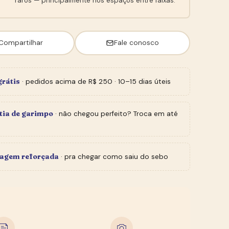
raros — principalmente nos espaços entre faixas.
Compartilhar
Fale conosco
grátis
· pedidos acima de R$ 250 · 10–15 dias úteis
tia de garimpo
· não chegou perfeito? Troca em até
agem reforçada
· pra chegar como saiu do sebo