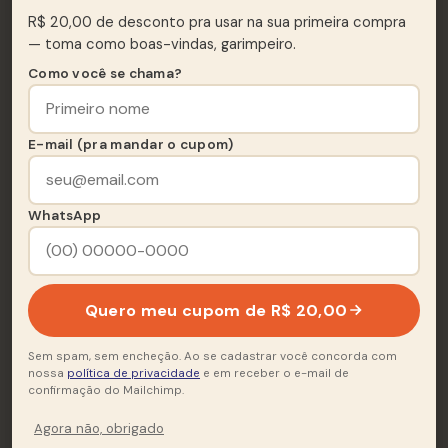
10 FAIXAS · 21:04
R$ 20,00 de desconto pra usar na sua primeira compra
— toma como boas-vindas, garimpeiro.
Overture
A1
2:28
Como você se chama?
Canção Do Novo Mundo
A2
E-mail (pra mandar o cupom)
Fé Cega, Faca Amolada
A3
Cruzada
A4
WhatsApp
Balada Dos 400 Golpes
A5
3:12
Tudo Em Você
A6
2:44
Quero meu cupom de R$ 20,00
Luz E Mistério
A7
3:41
Sem spam, sem encheção. Ao se cadastrar você concorda com
nossa
política de privacidade
e em receber o e-mail de
Amor De Índio
A8
3:40
confirmação do Mailchimp.
Agora não, obrigado
Quando Te Vi (Till There Was You)
A9
2:45