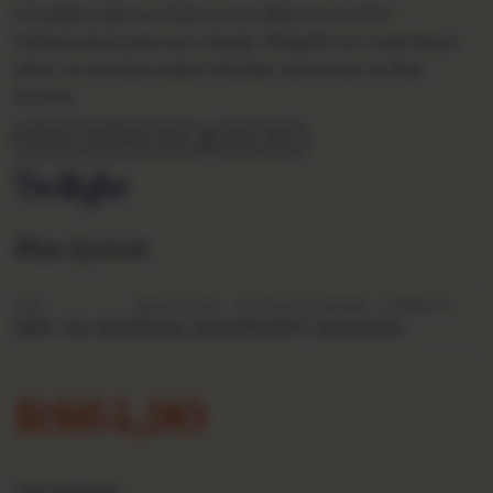
entusiasta da boa música, este álbum é um item
indispensável para sua coleção. Mergulhe em cada faixa e
deixe-se envolver pelas melodias cativantes de Blue
System.
MÚSICA INTERNACIONAL
ANOS 1980
Twilight
Blue System
ANO
GRAVADORA
CATÁLOGO
ORIGEM
FORMATO
1989 / Ed. 1990
Hansa, Ariola
150.8073
Nacional
LP
R$
64,90
1 em estoque