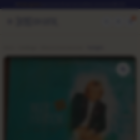
★
Frete grátis
para todo Brasil em pedidos acima de R$ 250
0
Início
Catálogo
Música Internacional
Twilight