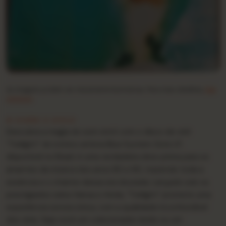
As imagens podem ser meramente ilustrativas. Para mais detalhes,
fale
conosco
.
★ SOBRE O DISCO
Descubra a magia do som retrô com o disco de vinil
“Twilight” do icônico artista Blue System. Este LP,
disponível no Brasil, é uma verdadeira obra-prima para os
amantes da música dos anos 80 e 90, trazendo toda a
essência e o charme dessa era dourada. Lançado sob os
prestigiados selos Hansa e Ariola, “Twilight” promete uma
experiência sonora única, com a qualidade inconfundível
dos vinis. Seja você um colecionador ávido ou um