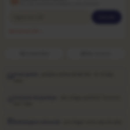
De João Pessoa pra qualquer canto do Brasil
Calcular
Não sei meu CEP →
Compartilhar
Fale conosco
Frete grátis
· pedidos acima de R$ 250 · 10–15 dias
úteis
Garantia de garimpo
· não chegou perfeito? Troca em
até 7 dias
Embalagem reforçada
· pra chegar como saiu do sebo