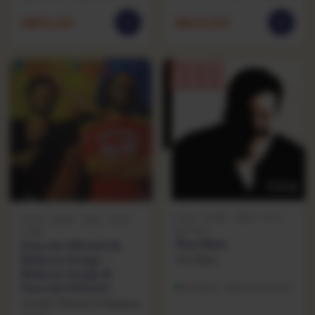
R$
74,90
R$
49,90
SOUL / FUNK · 1985 · RCA
SOUL / FUNK · 1982 · SOM
VICTOR
LIVRE
Tim Maia
Lincoln Olivetti &
Robson Jorge —
Tim Maia
Robson Jorge &
Lincoln Olivetti
Excelente · capa muito bom
Lincoln Olivetti & Robson