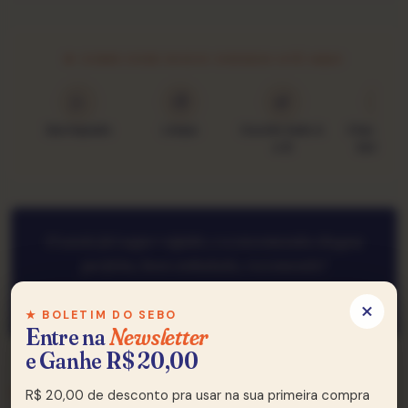
★ COMO ESSE DISCO CHEGOU ATÉ AQUI
Garimpado
Limpo
Ouvido lado A
Classific
e B
Goldmin
O envio foi super rápido, e a encomenda chegou
perfeita, bem embalada, recomendo!
— Cleber, Curitiba
★ BOLETIM DO SEBO
Entre na
Newsletter
e Ganhe R$ 20,00
★ TRACKLIST
R$ 20,00 de desconto pra usar na sua primeira compra