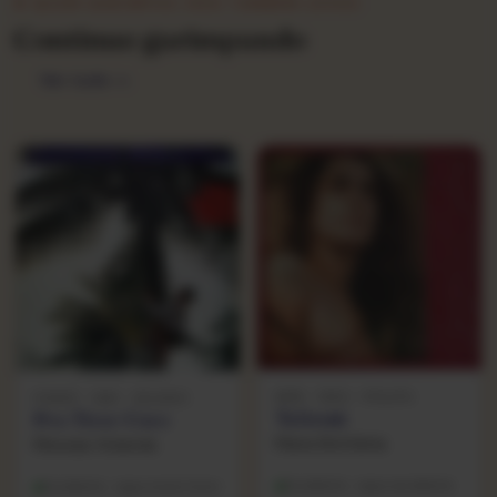
★ QUEM GARIMPOU ISSO TAMBÉM LEVOU
Continue garimpando
Ver tudo →
MPB · 1980 · PHILIPS
FORRÓ · 1981 · VELEIRO
Talismã
Pra Tirar Coco
Maria Bethânia
Messias Holanda
Excelente · capa excelente
Excelente · capa muito bom