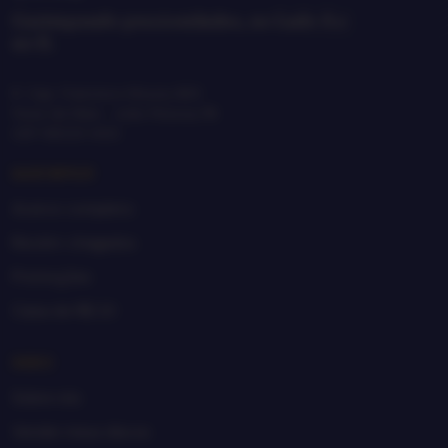
Garimpando preciosidades, no Lado A e
no B.
R. Cap. Francisco Moura, 865
Treze de Maio · João Pessoa, PB
CEP 58025-650
GARIMPAR
Acervo completo
Recém-chegados
Promoções
Caixa de R$ 20
SEBO
Sobre nós
Vender meus discos