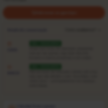
Adicionar ao garimpo
Como avaliamos? →
Estado de conservação
VG+ · EXCELENTE
Sinais bem leves de manuseio: pequenas
CAPA
marcas nas quinas, ring-wear discreto.
Encarte e inserts presentes e em ordem.
VG+ · EXCELENTE
Marcas leves de manuseio visíveis sob a luz,
DISCO
mas que não afetam o som. Toca limpo, com
clicks raros — principalmente nos espaços
entre faixas.
Calcular frete e prazo