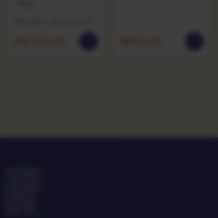
Jorge
Excelente · capa excelente
R$
1.024,90
R$
114,90