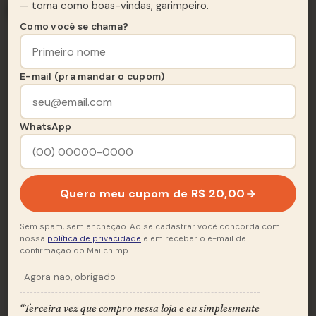
— toma como boas-vindas, garimpeiro.
Lado A & Lado B
Como você se chama?
Lado A
A
E-mail (pra mandar o cupom)
5 FAIXAS · 17:57
Magic Symphony
A1
WhatsApp
3:36
Love Me On The Rocks
A2
3:27
Save Me
A3
3:47
Quero meu cupom de R$ 20,00
Nobody Makes Me Crazy (Like You Do)
A4
3:27
Sem spam, sem encheção. Ao se cadastrar você concorda com
nossa
política de privacidade
e em receber o e-mail de
confirmação do Mailchimp.
Madonna Blue
A5
3:40
Agora não, obrigado
“Terceira vez que compro nessa loja e eu simplesmente