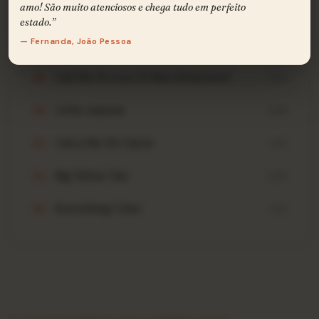
amo! São muito atenciosos e chega tudo em perfeito
Lado B
estado.”
B
5 FAIXAS · 16:38
— Fernanda, João Pessoa
Call Me Dr.Love (A New Dimension)
B1
3:20
Little Jeannie
B2
3:28
Carry Me Oh Carrie
B3
3:15
Big Yellow Taxi
B4
3:20
Everything I Own
B5
3:15