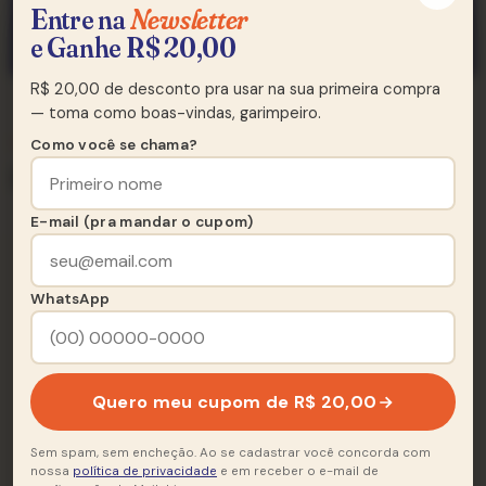
Entre na
Newsletter
— Leonardo, Fortaleza
e Ganhe R$ 20,00
R$ 20,00 de desconto pra usar na sua primeira compra
— toma como boas-vindas, garimpeiro.
★ TRACKLIST
Como você se chama?
Lado A & Lado B
E-mail (pra mandar o cupom)
Lado A
A
6 FAIXAS · 16:57
WhatsApp
Lambada Pernambucana
A1
3:04
Quero meu cupom de R$ 20,00
Vai Vento Forte
A2
2:31
Sem spam, sem encheção. Ao se cadastrar você concorda com
Lambada Complicada
A3
2:45
nossa
política de privacidade
e em receber o e-mail de