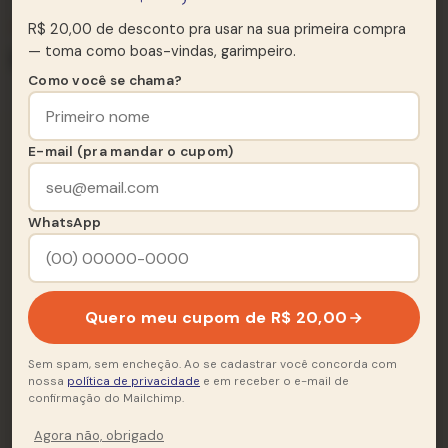
★ TRACKLIST
R$ 20,00 de desconto pra usar na sua primeira compra
— toma como boas-vindas, garimpeiro.
Lado A & Lado B
Como você se chama?
Lado A
A
E-mail (pra mandar o cupom)
6 FAIXAS
A Noite Do Meu Bem
WhatsApp
A1
Nossos Momentos
A2
Canção De Nós Dois
A3
Quero meu cupom de R$ 20,00
Pela Rua
A4
Sem spam, sem encheção. Ao se cadastrar você concorda com
nossa
política de privacidade
e em receber o e-mail de
confirmação do Mailchimp.
Canção Da Manhã Feliz
A5
Agora não, obrigado