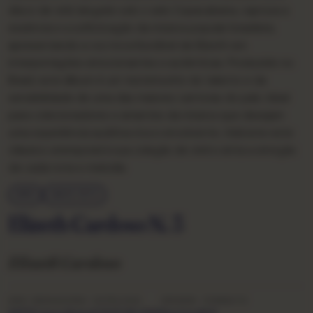
disco de vinil, lançado sob o selo Copacabana, captura a
essência e a sofisticação da música popular brasileira,
apresentando a voz inconfundível de Elizeth em
interpretações emocionantes e autênticas. Produzido no
Brasil, este álbum é um testemunho do talento e da
sensibilidade de uma das maiores cantoras do país. Ideal
para colecionadores e amantes da música que desejam
uma experiência auditiva rica e envolvente. Adicione este
clássico atemporal à sua coleção de vinil e sinta a emoção
de cada nota e melodia.
MPB
ANOS 1970
Elizeth Cardoso N. 3
Elizeth Cardoso
ANO
GRAVADORA
CATÁLOGO
ORIGEM
FORMATO