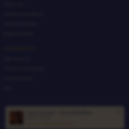
Sobre nós
Vender meus discos
Padrão Goldmine
Blog do Lado B
ATENDIMENTO
Fale conosco
Trocas e devoluções
Frete e prazos
FAQ
Nana Caymmi — Chora Brasileira
Nana Caymmi
© 2026 Sebo do Vinil ·
sac@sebodovinil.com.br
Saiu pra
Vanessa
,
São Paulo
Do coração do Nordeste pra sua vitrola