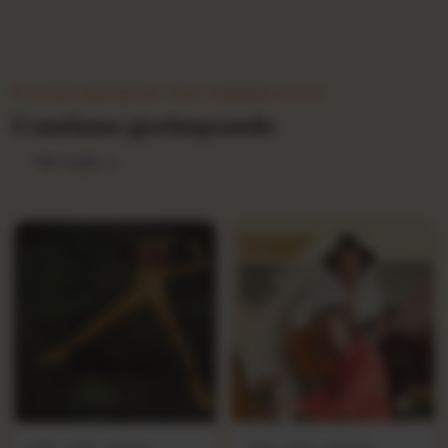
★ QUEM GARIMPOU ISSO TAMBÉM LEVOU
Continue garimpando
Ver tudo →
MPB · 1980 · DISCOS