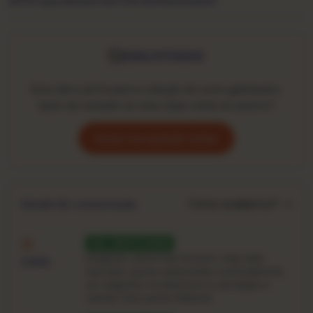
1973
Copacabana
CGLP 90.020
Nacional
LP
ESGOTADO
Este disco já foi para a coleção de outro garimpeiro.
Quer ser avisado se uma cópia voltar ao acervo?
Avise-me quando voltar
Como avaliamos? →
Estado de conservação
VG · MUITO BOM
Desgaste visível mas honesto: ring-wear
CAPA
marcado, quinas amassadas, eventualmente
um rasguinho na abertura ou anotação a
caneta. Sem partes faltando.