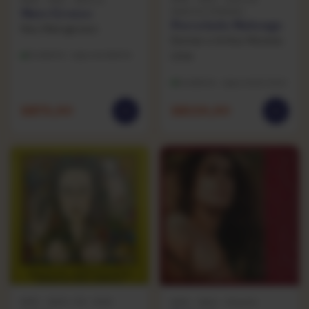
MPB · 1982 · ARIOLA
Mato Grosso
MARCUS PEREIRA
Parcelada Malunga
Ney Matogrosso
Elomar e Arthur Moreira
Lima
Excelente · capa excelente
Excelente · capa muito bom
R$
79,90
R$
129,90
MPB · 1968 / ED. 1985 ·
MPB · 1980 · PHILIPS