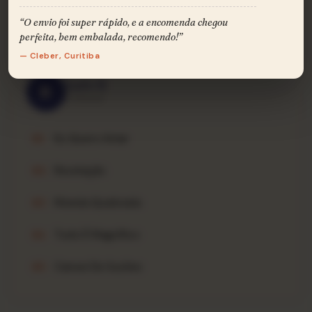
Na Cadência Do Samba
A6
“O envio foi super rápido, e a encomenda chegou
perfeita, bem embalada, recomendo!”
— Cleber, Curitiba
Lado B
B
5 FAIXAS
Eu Quero Amar
B1
Revelação
B2
Moeda Quebrada
B3
Tudo É Magnífico
B4
Cansei De Ilusões
B5