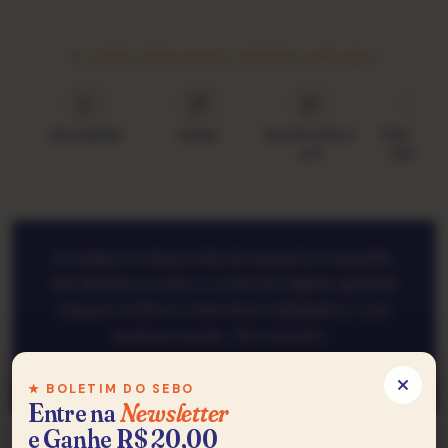
★ COMO ESSE DISCO CHEGOU ATÉ AQUI
Garimpado
Limpo
Ouvido lado A
Classific
e B
Goldmin
A compra se desenrolou de maneira tranquila..
site fácil de acessar e o envio foi rápido, quando
chegou os discos, todos bem embalados e com
muita proteção.. Recomendo...
— Leonardo, Fortaleza
★ BOLETIM DO SEBO
Entre na
Newsletter
e Ganhe R$ 20,00