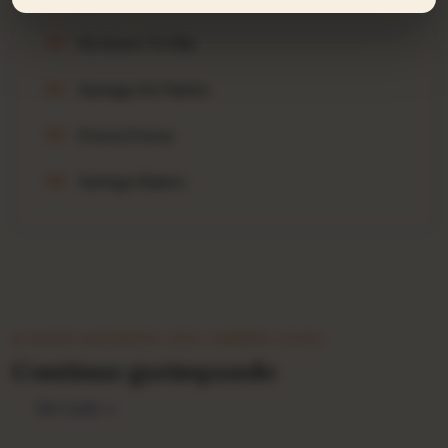
Da Quem Te Dão
B3
Xamego Do Painho
B4
D´esta D´esta
B5
Xamego Baiano
B6
★ QUEM GARIMPOU ISSO TAMBÉM LEVOU
Continue garimpando
Ver tudo →