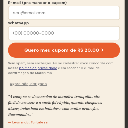
E-mail (pra mandar o cupom)
Quadrilha Em Boqueirão
A2
Poeira Cobrindo
A3
WhatsApp
Arrasta-Pé No Sobradinho
A4
Homenagem A Gerson Filho
A5
Quero meu cupom de R$ 20,00
Minha Rancheira
A6
Sem spam, sem encheção. Ao se cadastrar você concorda com
nossa
política de privacidade
e em receber o e-mail de
confirmação do Mailchimp.
Agora não, obrigado
Lado B
B
“A compra se desenrolou de maneira tranquila.. site
6 FAIXAS
fácil de acessar e o envio foi rápido, quando chegou os
discos, todos bem embalados e com muita proteção..
Forró Encabrestado
B1
Recomendo...”
— Leonardo, Fortaleza
Quebrando Pedra
B2