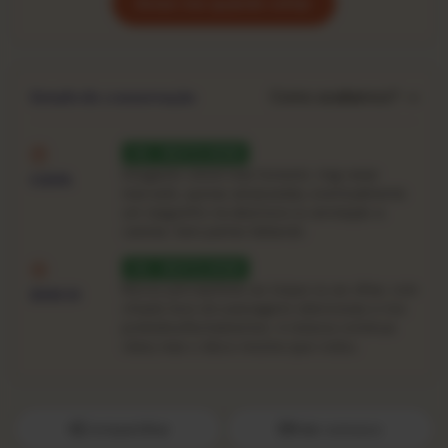
Avise-me quando voltar
Como avaliamos? →
Estado de conservação
VG · MUITO BOM
Desgaste visível mas honesto: ring-wear
CAPA
marcado, quinas amassadas, eventualmente
um rasguinho na abertura ou anotação a
caneta. Sem partes faltando.
VG · MUITO BOM
Riscos perceptíveis ao toque ou ao olhar, com
DISCO
chiado leve em passagens silenciosas e nos
prelúdios/fechamentos. A música continua
clara, mas o disco mostra que rodou.
Compartilhar
Fale conosco