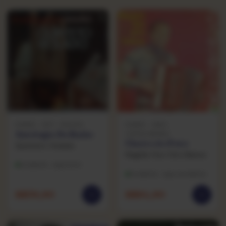
FORRÓ · 1977 · PHILIPS
FORRÓ · 1980 ·
Antologia Do Baião
COPACABANA
Cheiro do Povo
Quinteto Violado
Negrão Dos Oito Baixos
Excelente · capa bom
Excelente · capa excelente
R$
39,90
R$
84,90