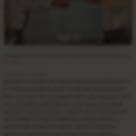
As imagens podem ser meramente ilustrativas. Para mais detalhes,
fale
conosco
.
★ SOBRE O DISCO
Descubra o encanto da música tradicional brasileira com o
LP “8 Baixos Brasileiros Vol.10” do lendário artista Gerson
Filho. Este disco de vinil, lançado sob o selo Musicolor (3), é
uma verdadeira celebração da cultura musical do Brasil,
trazendo a autenticidade e o talento de um dos mestres
do acordeão de 8 baixos. Ideal para colecionadores e
amantes de música, este álbum captura a essência
vibrante e rítmica que caracteriza o som nordestino.