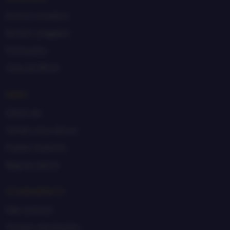
Acervo completo
Recém-chegados
Promoções
Caixa de R$ 20
SEBO
Sobre nós
Vender meus discos
Padrão Goldmine
Blog do Lado B
ATENDIMENTO
Fale conosco
Trocas e devoluções