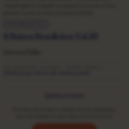
Adquira agora e mergulhe na riqueza sonora de um dos
grandes nomes da música popular brasileira.
FORRÓ
ANOS 1970
8 Baixos Brasileiros Vol.10
Gerson Filho
ANO
GRAVADORA
CATÁLOGO
ORIGEM
FORMATO
1978
Musicolor (3)
1.04-405-226
Nacional
LP
ESGOTADO
Este disco já foi para a coleção de outro garimpeiro.
Quer ser avisado se uma cópia voltar ao acervo?