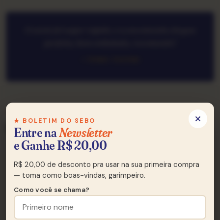
O envio foi super rápido, e a encomenda chegou
perfeita, bem embalada, recomendo!
— Cleber, Curitiba
★ TRACKLIST
★ BOLETIM DO SEBO
Lado A & Lado B
Entre na
Newsletter
e Ganhe R$ 20,00
R$ 20,00 de desconto pra usar na sua primeira compra
Lado A
A
— toma como boas-vindas, garimpeiro.
6 FAIXAS
Como você se chama?
De Maceió A Penedo
A1