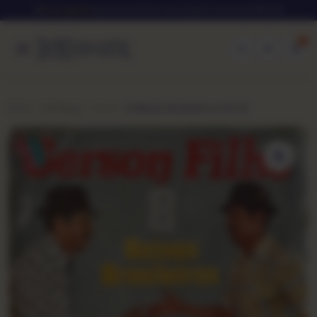
★
Frete grátis
para todo Brasil em pedidos acima de R$ 250
0
Início
Catálogo
Forró
8 Baixos Brasileiros Vol.10