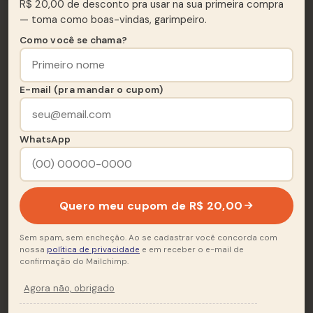
R$ 20,00 de desconto pra usar na sua primeira compra
— toma como boas-vindas, garimpeiro.
Como você se chama?
Lado A
A
6 FAIXAS
E-mail (pra mandar o cupom)
Comportamento Geral
A1
Galope
A2
WhatsApp
Espere Por Mim, Morena
A3
Começaria Tudo De Novo
A4
Quero meu cupom de R$ 20,00
A Felicidade Bate à Sua Porta
A5
Sem spam, sem encheção. Ao se cadastrar você concorda com
nossa
política de privacidade
e em receber o e-mail de
confirmação do Mailchimp.
Erva Rasteira
A6
Agora não, obrigado