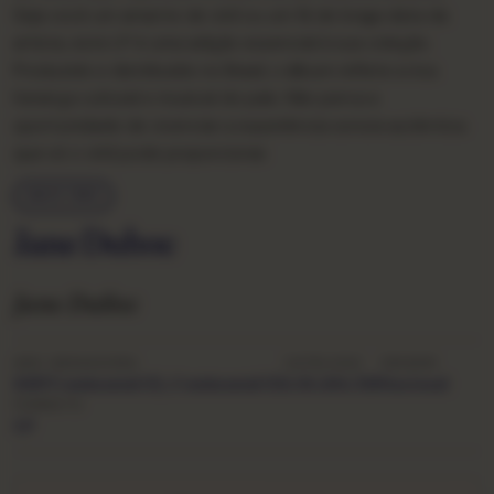
Seja você um amante de vinil ou um fã de longa data da
artista, este LP é uma adição essencial à sua coleção.
Produzido e distribuído no Brasil, o álbum reflete a rica
herança cultural e musical do país. Não perca a
oportunidade de vivenciar a experiência sonora autêntica
que só o vinil pode proporcionar.
ANOS 1980
Jane Duboc
Jane Duboc
ANO
GRAVADORA
CATÁLOGO
ORIGEM
1987
Continental (3), Continental (3)
1.01.404.318
Nacional
FORMATO
LP