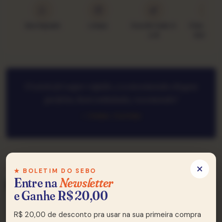
Garimpado
Limpo
Ouvido lado A
Classific
e B
Goldmin
O envio foi super rápido, e a encomenda chegou
perfeita, bem embalada, recomendo!
— Cleber, Curitiba
★ TRACKLIST
★ BOLETIM DO SEBO
Entre na
Newsletter
Lado A & Lado B
e Ganhe R$ 20,00
R$ 20,00 de desconto pra usar na sua primeira compra