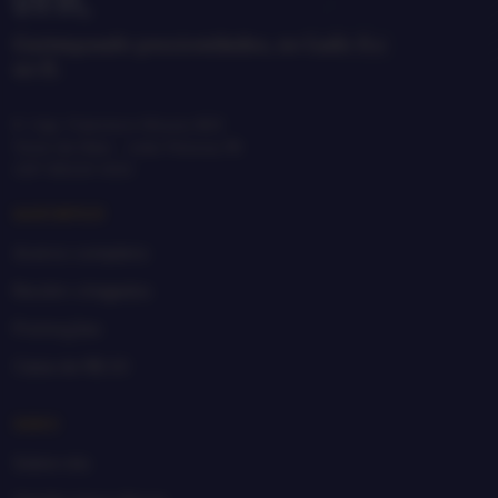
Garimpando preciosidades, no Lado A e
no B.
R. Cap. Francisco Moura, 865
Treze de Maio · João Pessoa, PB
CEP 58025-650
GARIMPAR
Acervo completo
Recém-chegados
Promoções
Caixa de R$ 20
SEBO
Sobre nós