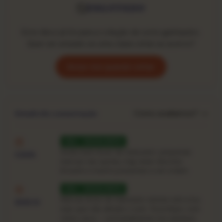
ESGOTADO
Este disco já foi para a coleção de outro garimpeiro.
Quer ser avisado se uma cópia voltar ao acervo?
Avise-me quando voltar
Como avaliamos? →
Estado de conservação
VG+ · EXCELENTE
Sinais bem leves de manuseio: pequenas
CAPA
marcas nas quinas, ring-wear discreto.
Encarte e inserts presentes e em ordem.
VG+ · EXCELENTE
Marcas leves de manuseio visíveis sob a luz,
DISCO
mas que não afetam o som. Toca limpo, com
clicks raros — principalmente nos espaços