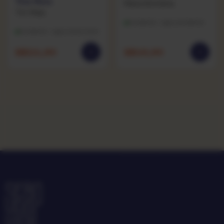
Tim Maia
Maria Bethânia
Tim Maia
Excelente · capa excelente
Excelente · capa muito bom
R$
114,90
R$
49,90