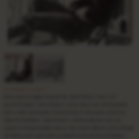
★ SOBRE O DISCO
Descubra a magia musical de Jane Duboc com o LP
autointitulado “Jane Duboc”. Este disco de vinil, lançado
sob o selo renomado Continental, é uma obra-prima do
talento brasileiro. Jane Duboc, conhecida por sua voz
suave e interpretação única, traz neste álbum uma coleção
de faixas que capturam a essência da música brasileira.