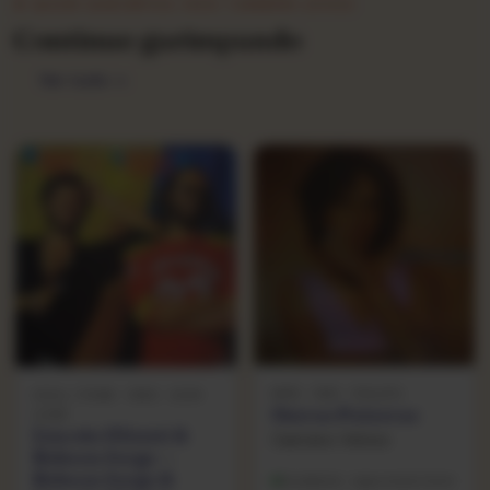
★ QUEM GARIMPOU ISSO TAMBÉM LEVOU
Continue garimpando
Ver tudo →
MPB · 1981 · PHILIPS
SOUL / FUNK · 1982 · SOM
Outras Palavras
LIVRE
Lincoln Olivetti &
Caetano Veloso
Robson Jorge —
Robson Jorge &
Excelente · capa muito bom