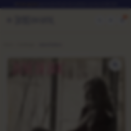
★
Frete grátis
para todo Brasil em pedidos acima de R$ 250
0
Início
Catálogo
Jane Duboc