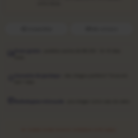
entre faixas.
Compartilhar
Fale conosco
Frete grátis
· pedidos acima de R$ 250 · 10–15 dias
úteis
Garantia de garimpo
· não chegou perfeito? Troca em
até 7 dias
Embalagem reforçada
· pra chegar como saiu do sebo
★ COMO ESSE DISCO CHEGOU ATÉ AQUI