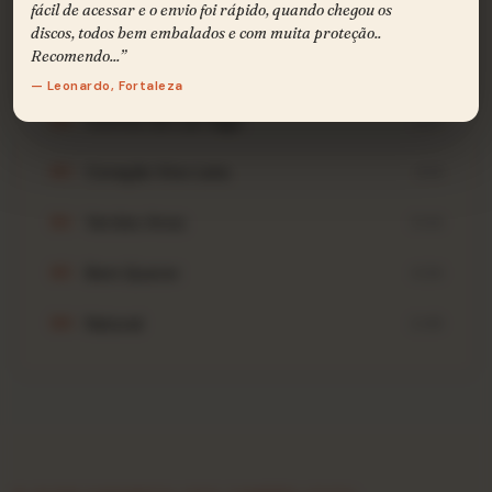
6 FAIXAS · 23:04
fácil de acessar e o envio foi rápido, quando chegou os
discos, todos bem embalados e com muita proteção..
Recomendo...”
Sonhos
B1
4:16
— Leonardo, Fortaleza
Contos Da Lua Vaga
B2
3:27
Coração Vira-Lata
B3
4:14
Verdes Anos
B4
3:44
Bem Querer
B5
4:34
Natural
B6
2:49