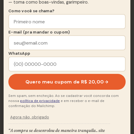
— toma como boas-vindas, garimpeiro.
Lado A
A
6 FAIXAS · 22:52
Como você se chama?
Chama Da Paixão
A1
3:39
E-mail (pra mandar o cupom)
Minas Em Mim
A2
4:45
WhatsApp
Matinal
A3
4:28
Segredos
A4
2:50
Quero meu cupom de R$ 20,00
A Cores
A5
3:24
Além De Nós
A6
3:46
Sem spam, sem encheção. Ao se cadastrar você concorda com
nossa
política de privacidade
e em receber o e-mail de
confirmação do Mailchimp.
Agora não, obrigado
Lado B
“A compra se desenrolou de maneira tranquila.. site
B