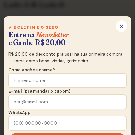
Lado A & Lado B
★ BOLETIM DO SEBO
Lado A
Entre na
Newsletter
A
5 FAIXAS · 19:22
e Ganhe R$ 20,00
R$ 20,00 de desconto pra usar na sua primeira compra
Turning Point
A1
3:40
— toma como boas-vindas, garimpeiro.
Rebel In Me
A2
4:03
Como você se chama?
First Love
A3
3:37
E-mail (pra mandar o cupom)
Everliving Love
A4
3:29
Trapped
A5
4:33
WhatsApp