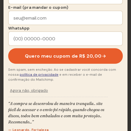
E-mail (pra mandar o cupom)
Sparring
A1
3:33
A Louca Do Humaitá
A2
WhatsApp
2:21
Sem Ilusões
A3
3:23
Pronta?
A4
3:13
Quero meu cupom de R$ 20,00
Perdidos No Espaço
A5
4:20
Sem spam, sem encheção. Ao se cadastrar você concorda com
nossa
política de privacidade
e em receber o e-mail de
confirmação do Mailchimp.
Agora não, obrigado
Lado B
“A compra se desenrolou de maneira tranquila.. site
B
6 FAIXAS · 16:42
fácil de acessar e o envio foi rápido, quando chegou os
discos, todos bem embalados e com muita proteção..
Recomendo...”
Banana Split
B1
2:45
— Leonardo, Fortaleza