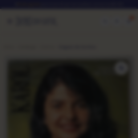
★
Frete grátis
para todo Brasil em pedidos acima de R$ 250
0
Início
Catálogo
Outros
Viagem de Sonhos