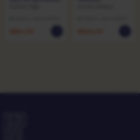
Suzanne Vega
Antonio Cardoso
Excelente · capa excelente
Excelente · capa excelente
R$
64,90
R$
119,90