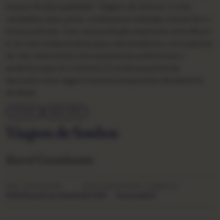
música de alta qualidade, “Viagem de Sonhos” é uma
verdadeira obra-prima, combinando melodias cativantes e
letras poéticas. Com uma produção impecável, este álbum
é um item indispensável para colecionadores e entusiastas
do vinil, oferecendo uma experiência auditiva rica e
autêntica que só o formato LP pode proporcionar.
Aproveite esta viagem musical inesquecível diretamente
do Brasil.
OUTROS
ANOS 1990
Viagem de Sonhos
Karol Cavalcante
ANO
GRAVADORA
CATÁLOGO
ORIGEM
FORMATO
1995
SomZoom Studio
SZ 039
Nacional
LP