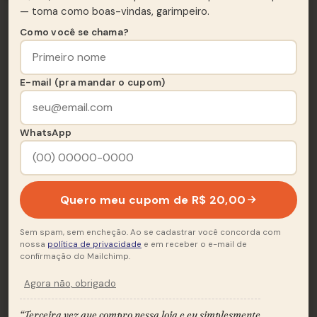
— toma como boas-vindas, garimpeiro.
Como você se chama?
Lado A
A
6 FAIXAS
E-mail (pra mandar o cupom)
Amor Infinito
A1
WhatsApp
Quando O Amor Vem
A2
Brinquedo Preferido
A3
Quero meu cupom de R$ 20,00
Medo de Amar
A4
Sem spam, sem encheção. Ao se cadastrar você concorda com
Viagem De Sonhos
A5
nossa
política de privacidade
e em receber o e-mail de
confirmação do Mailchimp.
Como O Vento
A6
Agora não, obrigado
“Terceira vez que compro nessa loja e eu simplesmente