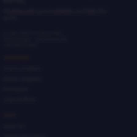
Garimpando preciosidades, no Lado A e
no B.
R. Cap. Francisco Moura, 865
Treze de Maio · João Pessoa, PB
CEP 58025-650
GARIMPAR
Acervo completo
Recém-chegados
Promoções
Caixa de R$ 20
SEBO
Sobre nós
Vender meus discos