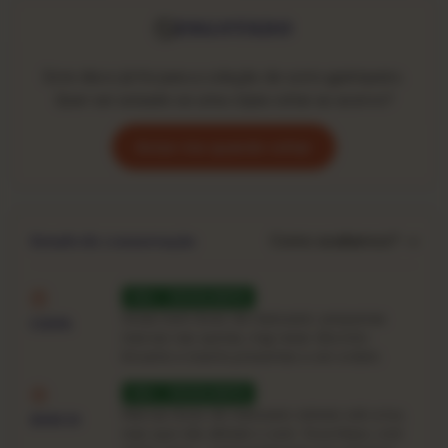
ESGOTADO
Este disco já foi para a coleção de outro garimpeiro.
Quer ser avisado se uma cópia voltar ao acervo?
Avise-me quando voltar
Como avaliamos? →
Estado de conservação
VG+ · EXCELENTE
Sinais bem leves de manuseio: pequenas
CAPA
marcas nas quinas, ring-wear discreto.
Encarte e inserts presentes e em ordem.
VG+ · EXCELENTE
Marcas leves de manuseio visíveis sob a luz,
DISCO
mas que não afetam o som. Toca limpo, com