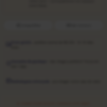
clicks raros — principalmente nos espaços
entre faixas.
Compartilhar
Fale conosco
Frete grátis
· pedidos acima de R$ 250 · 10–15 dias
úteis
Garantia de garimpo
· não chegou perfeito? Troca em
até 7 dias
Embalagem reforçada
· pra chegar como saiu do sebo
★ COMO ESSE DISCO CHEGOU ATÉ AQUI