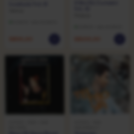
O Rei Do Carimbó
Lambada Vol. II
Vol. 12
Various
Pinduca
Excelente · capa excelente
Excelente · capa excelente
R$
99,90
R$
109,90
OUTROS · 1990 · A&M
OUTROS · 1982 ·
RECORDS
PANORÂMICO
Days Of Open Hand
Teimosia