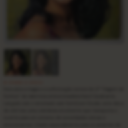
★ SOBRE O DISCO
Descubra a magia e a sofisticação sonora do LP “Viagem de
Sonhos” da talentosa artista brasileira Karol Cavalcante.
Lançado sob o renomado selo SomZoom Studio, este disco
de vinil traz uma coletânea envolvente que transporta o
ouvinte para um universo de sonoridades únicas e
emocionantes. Criado especialmente para os amantes da