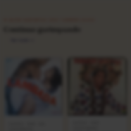
★ QUEM GARIMPOU ISSO TAMBÉM LEVOU
Continue garimpando
Ver tudo →
OUTROS · 1983 ·
OUTROS · 1989 · GEL
COPACABANA
CONTINENTAL