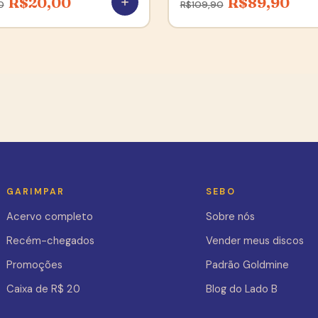
R$
20,00
R$
89,90
0
R$
109,90
GARIMPAR
SEBO
Acervo completo
Sobre nós
Recém-chegados
Vender meus discos
Promoções
Padrão Goldmine
Caixa de R$ 20
Blog do Lado B