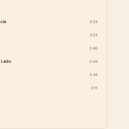
cia
3:24
3:24
3:46
 Lado
3:49
3:48
3:15