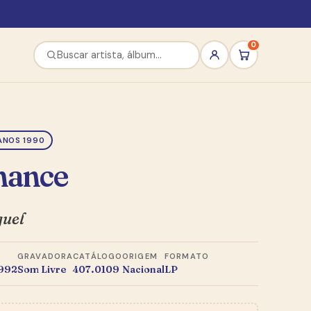
0
ANOS 1990
ance
guel
GRAVADORA
CATÁLOGO
ORIGEM
FORMATO
1992
Som Livre
407.0109
Nacional
LP