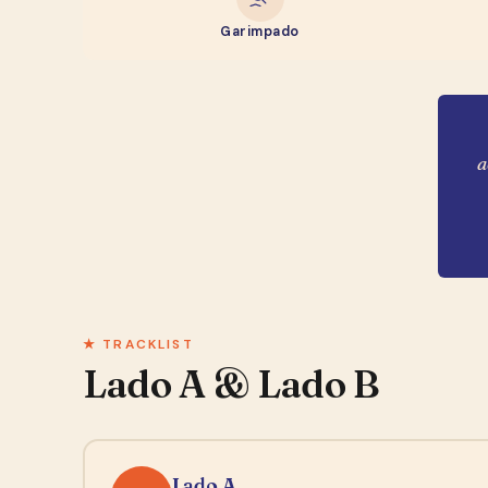
Garimpado
a
★ TRACKLIST
Lado A & Lado B
Lado A