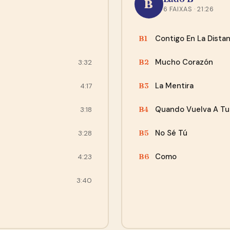
B
nossa
política de privacidade
e em receber o e-mail de
6 FAIXAS · 21:26
confirmação do Mailchimp.
Agora não, obrigado
Contigo En La Distan
B1
“A compra se desenrolou de maneira tranquila.. site
Mucho Corazón
B2
3:32
fácil de acessar e o envio foi rápido, quando chegou os
discos, todos bem embalados e com muita proteção..
Recomendo...”
La Mentira
B3
4:17
— Leonardo, Fortaleza
Quando Vuelva A Tu
B4
3:18
No Sé Tú
B5
3:28
Como
B6
4:23
3:40