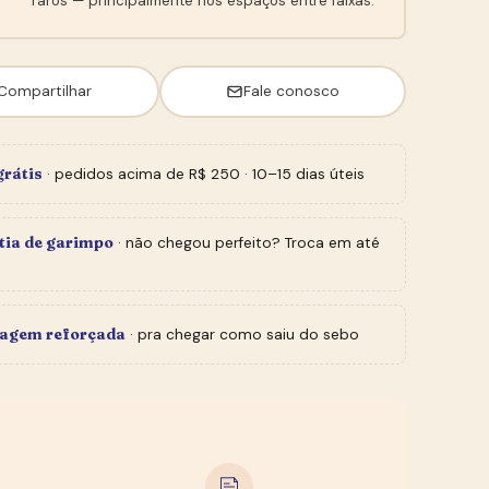
raros — principalmente nos espaços entre faixas.
Compartilhar
Fale conosco
grátis
· pedidos acima de R$ 250 · 10–15 dias úteis
tia de garimpo
· não chegou perfeito? Troca em até
agem reforçada
· pra chegar como saiu do sebo