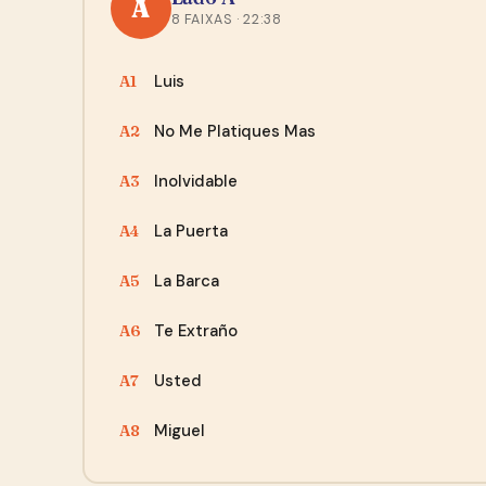
A
8 FAIXAS · 22:38
Luis
A1
No Me Platiques Mas
A2
Inolvidable
A3
La Puerta
A4
La Barca
A5
Te Extraño
A6
Usted
A7
Miguel
A8