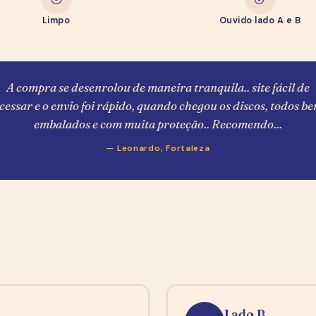
Entre na
Newsletter
Limpo
Ouvido lado A e B
e Ganhe R$ 20,00
R$ 20,00 de desconto pra usar na sua primeira compra
A compra se desenrolou de maneira tranquila.. site fácil de
— toma como boas-vindas, garimpeiro.
cessar e o envio foi rápido, quando chegou os discos, todos b
Como você se chama?
embalados e com muita proteção.. Recomendo...
— Leonardo, Fortaleza
E-mail (pra mandar o cupom)
WhatsApp
Quero meu cupom de R$ 20,00
Sem spam, sem encheção. Ao se cadastrar você concorda com
Lado B