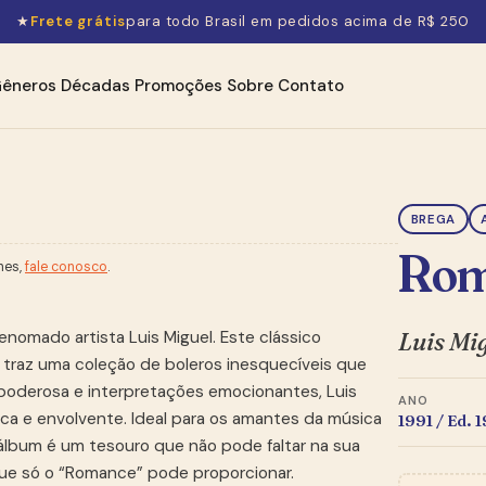
★
Frete grátis
para todo Brasil em pedidos acima de R$ 250
êneros
Décadas
Promoções
Sobre
Contato
BREGA
Rom
hes,
fale conosco
.
Luis Mi
omado artista Luis Miguel. Este clássico
e, traz uma coleção de boleros inesquecíveis que
poderosa e interpretações emocionantes, Luis
ANO
ica e envolvente. Ideal para os amantes da música
1991 / Ed. 
 álbum é um tesouro que não pode faltar na sua
 que só o “Romance” pode proporcionar.