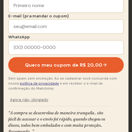
My Melancholy Baby
A4
E-mail (pra mandar o cupom)
Cheek To Cheek
A5
WhatsApp
Sweet Sue, Just You
A6
Frenesi
A7
Quero meu cupom de R$ 20,00
Quiereme Mucho
A8
Sem spam, sem encheção. Ao se cadastrar você concorda com
nossa
política de privacidade
e em receber o e-mail de
confirmação do Mailchimp.
Lado B
Agora não, obrigado
B
8 FAIXAS
“A compra se desenrolou de maneira tranquila.. site
fácil de acessar e o envio foi rápido, quando chegou os
Quizás, Quizás, Quizás
B1
discos, todos bem embalados e com muita proteção..
Recomendo...”