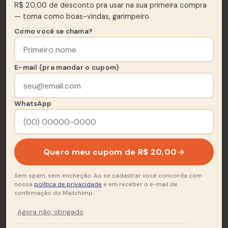
Lado A & Lado B
R$ 20,00 de desconto pra usar na sua primeira compra
— toma como boas-vindas, garimpeiro.
Como você se chama?
Lado A
A
6 FAIXAS · 17:41
E-mail (pra mandar o cupom)
De Fiá Pavi
A1
3:01
WhatsApp
Zé Budega
A2
2:53
Nem Se Despediu De Mim
A3
3:45
Quero meu cupom de R$ 20,00
De Olho No Candeeiro
A4
2:49
Sem spam, sem encheção. Ao se cadastrar você concorda com
Quero Ver Correr Moleque
A5
3:01
nossa
política de privacidade
e em receber o e-mail de
confirmação do Mailchimp.
Forró No Interior (Furum Firim)
A6
2:12
Agora não, obrigado