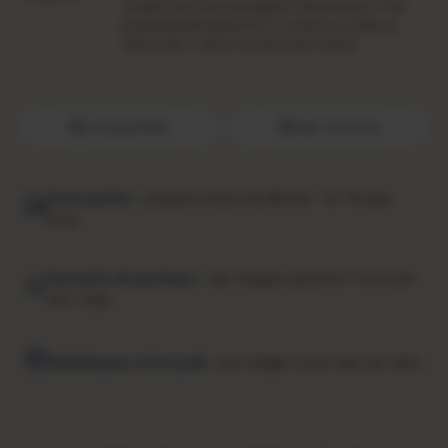
chiado leve em passagens silenciosas e nos
prelúdios/fechamentos. A música continua
clara, mas o disco mostra que rodou.
Compartilhar
Fale conosco
Frete grátis
· pedidos acima de R$ 250 · 10–15 dias
úteis
Garantia de garimpo
· não chegou perfeito? Troca em
até 7 dias
Embalagem reforçada
· pra chegar como saiu do sebo