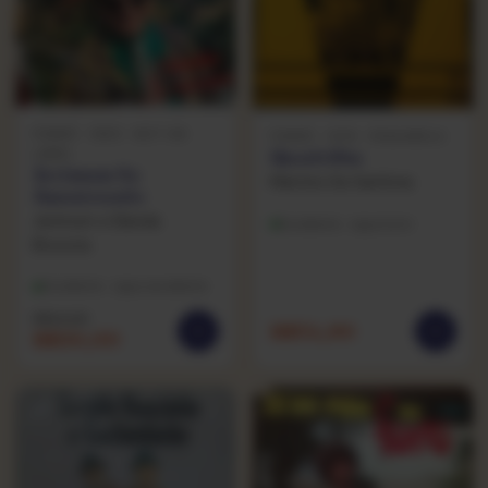
FORRÓ · 1995 · NOT ON
FORRÓ · 1976 · PASSARELA
LABEL
Quadrilha
Jerimum Se
Martins Da Sanfona
Amostrando
Jerimum e Banda
Excelente · capa bom
Brucuta
Excelente · capa excelente
R$
34,90
R$
54,90
R$
20,00