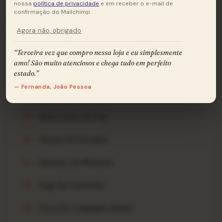
nossa
política de privacidade
e em receber o e-mail de
confirmação do Mailchimp.
Agora não, obrigado
“Terceira vez que compro nessa loja e eu simplesmente
Lado B
B
amo! São muito atenciosos e chega tudo em perfeito
8 FAIXAS
estado.”
— Fernanda, João Pessoa
Serra Cuité
B1
Quero Viver Em Paz
B2
Parque Do Everaldo
B3
Deixemo De Maimota
B4
Fogo No Cachimbo
B5
Festa Do Cumpadre Basilio
B6