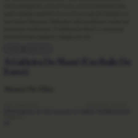
ritmos dançantes, este LP é um convite irresistível para
quem deseja experimentar a cultura musical brasileira em
sua forma mais pura. Ideal para colecionadores e amantes
da música tradicional, “A Gafieira Do Mané” é uma peça
essencial para qualquer coleção de vinil.
FORRÓ
ANOS 1970
A Gafieira Do Mané (Um Baile De
Forró)
Manoel De Elias
ANO
GRAVADORA
CATÁLOGO
ORIGEM
1979
Campeiro, K-Tel, Campeiro, K-Tel
KCL 62018
Nacional
FORMATO
LP