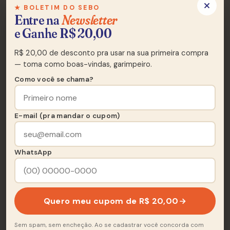
★ BOLETIM DO SEBO
Entre na
Newsletter
Lado A
A
e Ganhe R$ 20,00
8 FAIXAS
R$ 20,00 de desconto pra usar na sua primeira compra
Arrasta Pé Na Casa Grande
A1
— toma como boas-vindas, garimpeiro.
Como você se chama?
Sertão Velho
A2
Sapateado
A3
E-mail (pra mandar o cupom)
Mané No 27
A4
WhatsApp
No Rancho Do Elias
A5
Atai O Frango
A6
Quero meu cupom de R$ 20,00
Brejeirinho
A7
Sem spam, sem encheção. Ao se cadastrar você concorda com
Alvorada
A8