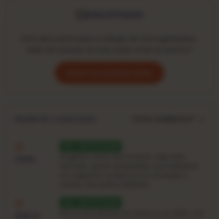
ESGOTADO
Este disco já foi para a coleção de outro garimpeiro.
Quer ser avisado se uma cópia voltar ao acervo?
Avise-me quando voltar
Como avaliamos? →
Estado de conservação
VG · MUITO BOM
Desgaste visível mas honesto: ring-wear
CAPA
marcado, quinas amassadas, eventualmente
um rasguinho na abertura ou anotação a
caneta. Sem partes faltando.
VG · MUITO BOM
Riscos perceptíveis ao toque ou ao olhar, com
DISCO