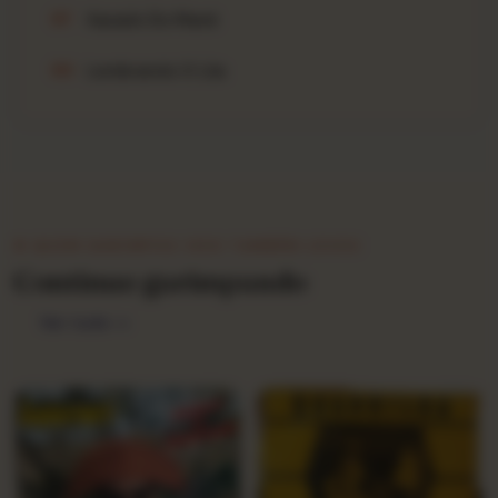
Xaxado Do Mané
B7
Lembrando O Lila
B8
★ QUEM GARIMPOU ISSO TAMBÉM LEVOU
Continue garimpando
Ver tudo →