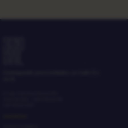
Garimpando preciosidades, no Lado A e
no B.
R. Cap. Francisco Moura, 865
Treze de Maio · João Pessoa, PB
CEP 58025-650
GARIMPAR
Acervo completo