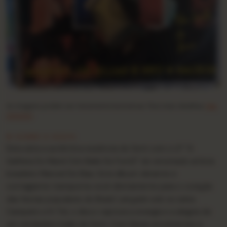
As imagens podem ser meramente ilustrativas. Para mais detalhes,
fale
conosco
.
★ SOBRE O DISCO
Descubra a autêntica essência do forró com o LP “A
Gafieira Do Mané (Um Baile De Forró)” do renomado artista
brasileiro Manoel De Elias. Este álbum vibrante e
contagiante transporta você diretamente para o coração
das festas populares do Brasil. Lançado sob os selos
Campeiro e K-Tel, o disco captura a energia e a alegria de
um verdadeiro baile de forró. Com faixas envolventes e