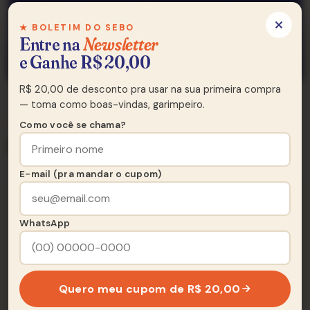
O envio foi super rápido, e a encomenda chegou
perfeita, bem embalada, recomendo!
★ BOLETIM DO SEBO
Entre na
Newsletter
— Cleber, Curitiba
e Ganhe R$ 20,00
R$ 20,00 de desconto pra usar na sua primeira compra
— toma como boas-vindas, garimpeiro.
★ TRACKLIST
Como você se chama?
Lado A & Lado B
E-mail (pra mandar o cupom)
Lado A
A
6 FAIXAS
WhatsApp
Tocando Em Frente
A1
Quero meu cupom de R$ 20,00
Meu Coração
A2