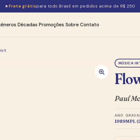
★
Frete grátis
para todo Brasil em pedidos acima de R$ 250
êneros
Décadas
Promoções
Sobre
Contato
irt
MÚSICA IN
Flow
Paul M
ANO
GRAVA
1989
MPL (