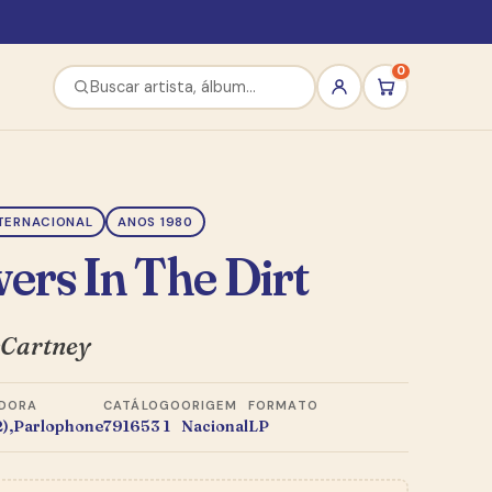
0
TERNACIONAL
ANOS 1980
ers In The Dirt
cCartney
DORA
CATÁLOGO
ORIGEM
FORMATO
2),Parlophone
791653 1
Nacional
LP