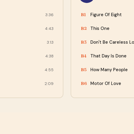
Figure Of Eight
B1
3:36
This One
B2
4:43
Don't Be Careless L
B3
3:13
That Day Is Done
B4
4:38
How Many People
B5
4:55
Motor Of Love
B6
2:09