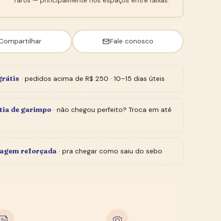
raros — principalmente nos espaços entre faixas.
Compartilhar
Fale conosco
grátis
· pedidos acima de R$ 250 · 10–15 dias úteis
tia de garimpo
· não chegou perfeito? Troca em até
agem reforçada
· pra chegar como saiu do sebo