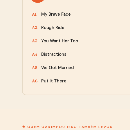
My Brave Face
A1
Rough Ride
A2
You Want Her Too
A3
Distractions
A4
We Got Married
A5
Put It There
A6
★ QUEM GARIMPOU ISSO TAMBÉM LEVOU