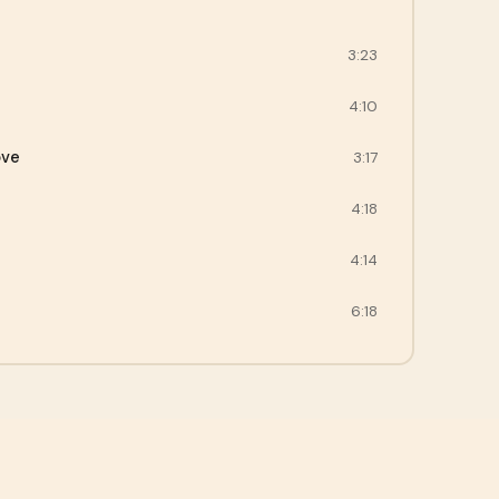
3:23
4:10
ove
3:17
4:18
4:14
6:18