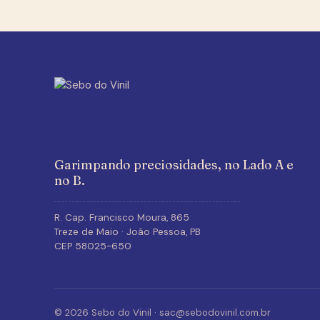
Garimpando preciosidades, no Lado A e
no B.
R. Cap. Francisco Moura, 865
Treze de Maio · João Pessoa, PB
CEP 58025-650
Various — Garota Dourada
&#8211; Trilha Sonora
Various
Original Do Filme
Saiu pra
Carlos
,
Goiânia
© 2026 Sebo do Vinil ·
sac@sebodovinil.com.br