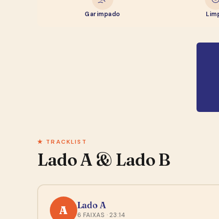
Garimpado
Lim
★ TRACKLIST
Lado A & Lado B
Lado A
A
6 FAIXAS · 23:14