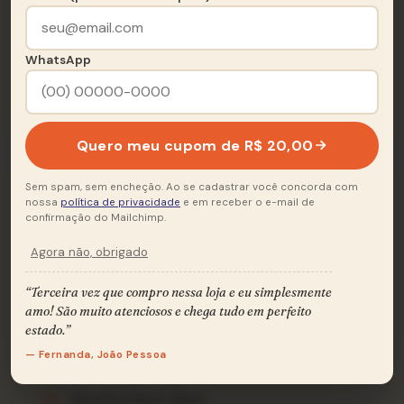
Sodade, Meu Bem, Sodade
A13
Mulher Rendeira
A14
WhatsApp
Meu Pião
A15
Quero meu cupom de R$ 20,00
Sem spam, sem encheção. Ao se cadastrar você concorda com
nossa
política de privacidade
Lado B
e em receber o e-mail de
B
confirmação do Mailchimp.
17 FAIXAS
Agora não, obrigado
Xote Das Meninas
B1
“Terceira vez que compro nessa loja e eu simplesmente
amo! São muito atenciosos e chega tudo em perfeito
O Chêro Da Carolina
B2
estado.”
— Fernanda, João Pessoa
Peba Na Pimenta
B3
Severina Xique Xique
B4