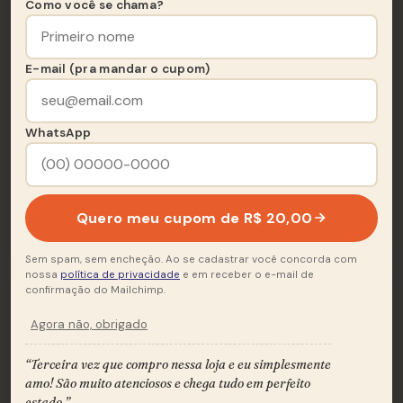
Como você se chama?
Cheirando A Dinheiro
A1
Xote Brasileirão
A2
E-mail (pra mandar o cupom)
Forró Pirata
A3
Sai Da Frente
A4
WhatsApp
Xote Das Bonequinhas
A5
Venha Cá Meu Bem
A6
Quero meu cupom de R$ 20,00
Sem spam, sem encheção. Ao se cadastrar você concorda com
nossa
política de privacidade
e em receber o e-mail de
confirmação do Mailchimp.
Lado B
B
Agora não, obrigado
6 FAIXAS
“Terceira vez que compro nessa loja e eu simplesmente
amo! São muito atenciosos e chega tudo em perfeito
Forró Santista
B1
estado.”