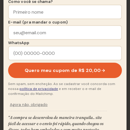
Como você se chama?
Lado A
A
6 FAIXAS
E-mail (pra mandar o cupom)
Anjo
A1
WhatsApp
Clarear
A2
Fora Do Ar
A3
Quero meu cupom de R$ 20,00
Sensual
A4
Sem spam, sem encheção. Ao se cadastrar você concorda com
nossa
política de privacidade
e em receber o e-mail de
Videogame
A5
confirmação do Mailchimp.
Tributo Ao Sorriso
A6
Agora não, obrigado
“A compra se desenrolou de maneira tranquila.. site
fácil de acessar e o envio foi rápido, quando chegou os
discos, todos bem embalados e com muita proteção..