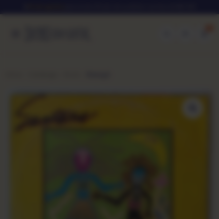
★
Frete grátis
para todo Brasil em pedidos acima de R$ 250
0
Início
Catálogo
Rock
Shangó