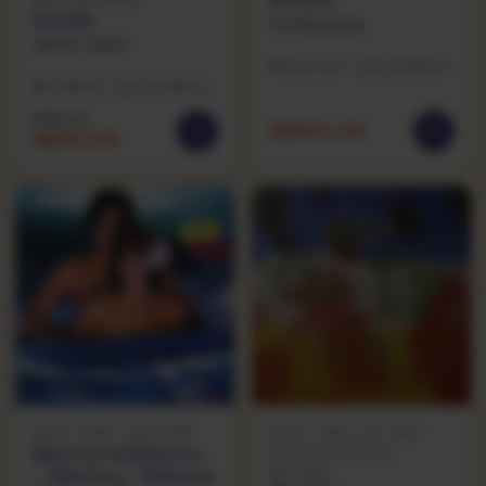
Ao Vivo
Gorilla
Os Mutantes
James Taylor
Muito bom · capa excelente
Excelente · capa excelente
R$
29,90
R$
254,90
R$
20,00
ROCK · 1982 · SOM LIVRE
ROCK · 1984 / ED. 1987 ·
Rita Lee & Roberto
POLYDOR, FICTION
RECORDS
— Rita Lee – Roberto