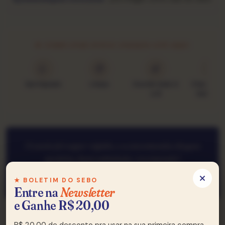
★ COMO ESSE DISCO CHEGOU ATÉ AQUI
Garimpado
Limpo
Ouvido lado A
Classific
e B
Goldmin
O envio foi super rápido, e a encomenda chegou
perfeita, bem embalada, recomendo!
— Cleber, Curitiba
★ BOLETIM DO SEBO
Entre na
Newsletter
e Ganhe R$ 20,00
R$ 20,00 de desconto pra usar na sua primeira compra