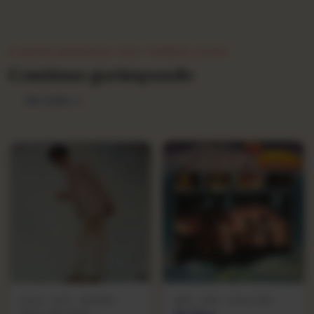
★ QUEM GARIMPOU ISSO TAMBÉM LEVOU
Continue garimpando
Ver tudo →
ROCK · 1975 · WARNER
MPB · 1976 · SOM LIVRE
BROS. RECORDS