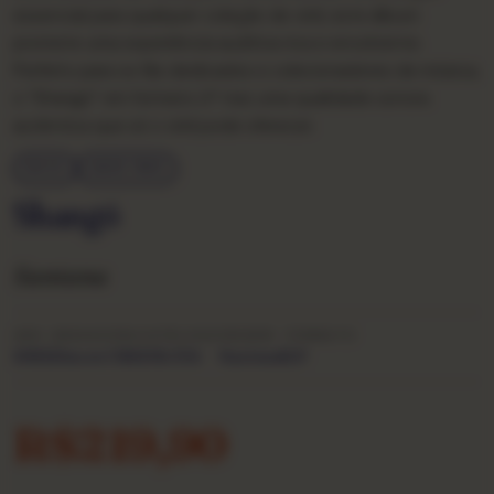
essencial para qualquer coleção de vinil, este álbum
promete uma experiência auditiva rica e envolvente.
Perfeito para os fãs dedicados e colecionadores de música,
o “Shangó” em formato LP traz uma qualidade sonora
autêntica que só o vinil pode oferecer.
ROCK
ANOS 1980
Shangó
Santana
ANO
GRAVADORA
CATÁLOGO
ORIGEM
FORMATO
1982
Discos CBS
138.534
Nacional
LP
R$
219,90