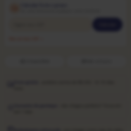
Calcular frete e prazo
De João Pessoa pra qualquer canto do Brasil
Calcular
Não sei meu CEP →
Compartilhar
Fale conosco
Frete grátis
· pedidos acima de R$ 250 · 10–15 dias
úteis
Garantia de garimpo
· não chegou perfeito? Troca em
até 7 dias
Embalagem reforçada
· pra chegar como saiu do sebo