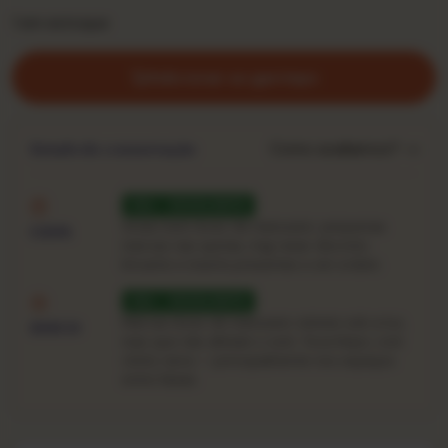
1 em estoque
Adicionar ao garimpo
Como avaliamos? →
Estado de conservação
VG+ · EXCELENTE
Sinais bem leves de manuseio: pequenas
CAPA
marcas nas quinas, ring-wear discreto.
Encarte e inserts presentes e em ordem.
VG+ · EXCELENTE
Marcas leves de manuseio visíveis sob a luz,
DISCO
mas que não afetam o som. Toca limpo, com
clicks raros — principalmente nos espaços
entre faixas.