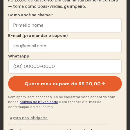
★ TRACKLIST
— toma como boas-vindas, garimpeiro.
Lado A & Lado B
Como você se chama?
E-mail (pra mandar o cupom)
Lado A
A
5 FAIXAS · 18:31
WhatsApp
The Nile
A1
Hold On
A2
4:54
Quero meu cupom de R$ 20,00
Night Hunting Time
A3
4:42
Sem spam, sem encheção. Ao se cadastrar você concorda com
Nowhere To Run
A4
3:58
nossa
política de privacidade
e em receber o e-mail de
confirmação do Mailchimp.
Nueva York
A5
4:57
Agora não, obrigado