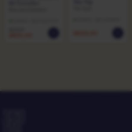
The Top
De Carvalho
The Cure
Rita Lee & Roberto
Excelente · capa excelente
Excelente · capa muito bom
R$
49,90
R$
119,90
R$
20,00