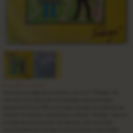
★ SOBRE O DISCO
Descubra a magia do rock latino com o LP “Shangó” de
Santana. Este disco de vinil, lançado pela renomada
gravadora Discos CBS, é uma joia rara para os amantes de
música. Produzido e distribuído no Brasil, “Shangó” captura
a essência única do som de Santana, com sua fusão
inconfundível de rock, jazz e ritmos latinos. Uma adição