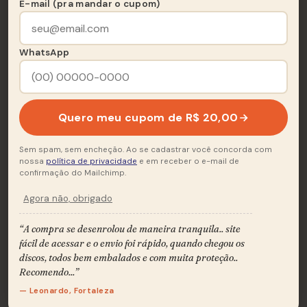
Sob Medida
A4
E-mail (pra mandar o cupom)
Orgulho
A5
WhatsApp
Vingança
A6
Matriz Ou Filial
A7
Quero meu cupom de R$ 20,00
Que Será
A8
Sem spam, sem encheção. Ao se cadastrar você concorda com
Volta
A9
nossa
política de privacidade
e em receber o e-mail de
confirmação do Mailchimp.
Sob Medida
A10
Agora não, obrigado
Antes Que Seja Tarde
A11
“A compra se desenrolou de maneira tranquila.. site
fácil de acessar e o envio foi rápido, quando chegou os
Não Sonho Mais
A12
discos, todos bem embalados e com muita proteção..
Recomendo...”
— Leonardo, Fortaleza