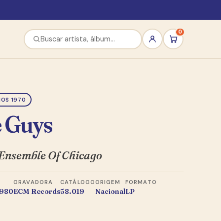
0
OS 1970
e Guys
 Ensemble Of Chicago
GRAVADORA
CATÁLOGO
ORIGEM
FORMATO
1980
ECM Records
58.019
Nacional
LP