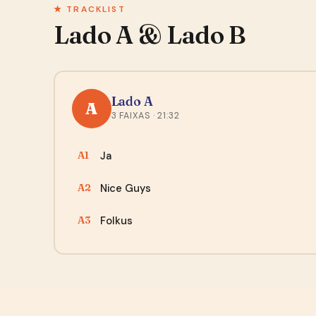
★ TRACKLIST
Lado A & Lado B
Lado A
A
3 FAIXAS · 21:32
Ja
A1
Nice Guys
A2
Folkus
A3