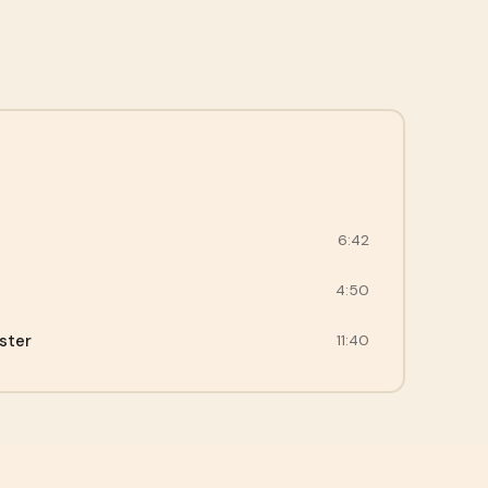
6:42
4:50
ster
11:40