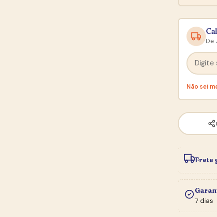
Cal
De 
Não sei m
Frete 
★ BOLETIM DO SEBO
Entre na
Newsletter
Garan
7 dias
e Ganhe R$ 20,00