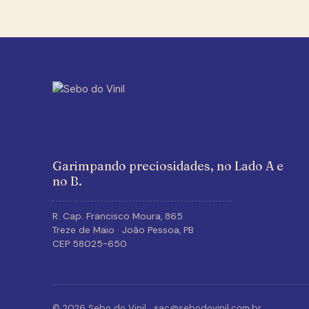
Garimpando preciosidades, no Lado A e
no B.
R. Cap. Francisco Moura, 865
Treze de Maio · João Pessoa, PB
CEP 58025-650
Chico Buarque
Chico Buarque
Saiu pra
Izete
,
Santa Rita
© 2026 Sebo do Vinil ·
sac@sebodovinil.com.br