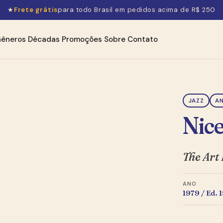
★
Frete grátis
para todo Brasil em pedidos acima de R$ 250
êneros
Décadas
Promoções
Sobre
Contato
JAZZ
AN
Nic
The Art
ANO
1979 / Ed. 