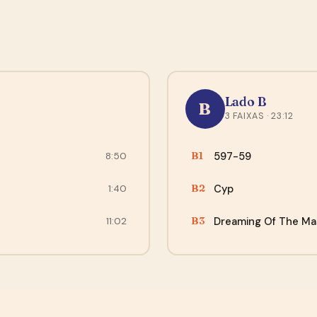
“A compra se desenrolou de maneira tranquila.. site
fácil de acessar e o envio foi rápido, quando chegou os
discos, todos bem embalados e com muita proteção..
Recomendo...”
— Leonardo, Fortaleza
Lado B
B
3 FAIXAS · 23:12
597-59
B1
8:50
Cyp
B2
1:40
Dreaming Of The Ma
B3
11:02