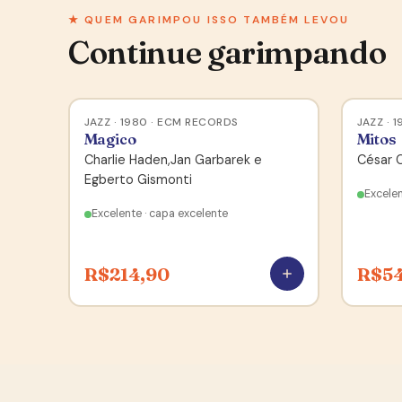
★ QUEM GARIMPOU ISSO TAMBÉM LEVOU
Continue garimpando
JAZZ · 1980 · ECM RECORDS
JAZZ · 
Magico
Mitos
Charlie Haden,Jan Garbarek e
César 
Egberto Gismonti
Excelen
Excelente · capa excelente
R$
214,90
R$
5