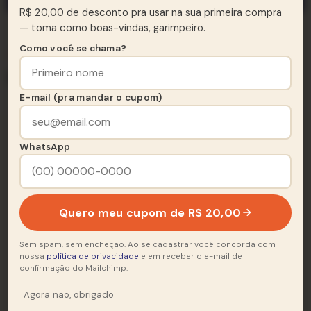
R$ 20,00 de desconto pra usar na sua primeira compra
— toma como boas-vindas, garimpeiro.
Como você se chama?
★ TRACKLIST
Lado A & Lado B
E-mail (pra mandar o cupom)
Lado A
A
WhatsApp
5 FAIXAS · 22:45
Onde Está Você
A1
3:34
Quero meu cupom de R$ 20,00
Amigo Verdadeiro
A2
4:35
Sem spam, sem encheção. Ao se cadastrar você concorda com
Se Esse Amor Termina
A3
4:11
nossa
política de privacidade
e em receber o e-mail de
confirmação do Mailchimp.
Parabéns
A4
5:29
Agora não, obrigado