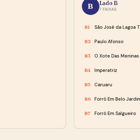
confirmação do Mailchimp.
Lado B
B
7 FAIXAS
Agora não, obrigado
São José da Lagoa 
“O envio foi super rápido, e a encomenda chegou
B1
perfeita, bem embalada, recomendo!”
Paulo Afonso
B2
— Cleber, Curitiba
O Xote Das Meninas
B3
Imperatriz
B4
Caruaru
B5
Forró Em Belo Jardi
B6
Forró Em Salgueiro
B7