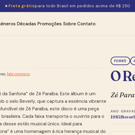
★
Frete grátis
para todo Brasil em pedidos acima de R$ 250
êneros
Décadas
Promoções
Sobre
Contato
FORRÓ
O Re
hes,
fale conosco
.
Zé Para
i da Sanfona” de Zé Paraíba. Este álbum é um
b o selo Beverly, que captura a essência vibrante
nfundível de Zé Paraíba, este disco é uma peça
ANO
GRAVA
brasileira. Cada faixa transporta o ouvinte para o
1982
Beverl
 desse estilo musical único. Ideal para
anfona” é uma homenagem à rica herança musical do