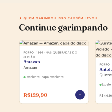
★ QUEM GARIMPOU ISSO TAMBÉM LEVOU
Continue garimpando
FORRÓ · 1991 · NAS QUEBRADAS DO
SERTÃO
Amazan
FORRÓ · 
Amazan
Antol
Quinte
Excelente · capa excelente
Excelen
R$
129,90
R$
44,9