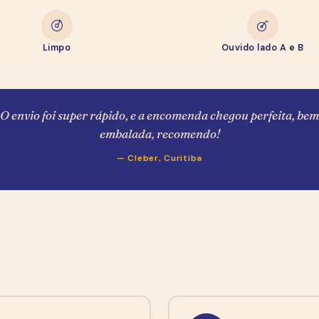
Entre na
Newsletter
e Ganhe R$ 20,00
Limpo
Ouvido lado A e B
R$ 20,00 de desconto pra usar na sua primeira compra
— toma como boas-vindas, garimpeiro.
Como você se chama?
O envio foi super rápido, e a encomenda chegou perfeita, bem
embalada, recomendo!
E-mail (pra mandar o cupom)
— Cleber, Curitiba
WhatsApp
Quero meu cupom de R$ 20,00
Sem spam, sem encheção. Ao se cadastrar você concorda com
nossa
política de privacidade
e em receber o e-mail de