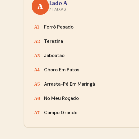
Lado A
A
7 FAIXAS
Forró Pesado
A1
Terezina
A2
Jaboatão
A3
Choro Em Patos
A4
Arrasta-Pé Em Maringá
A5
No Meu Roçado
A6
Campo Grande
A7