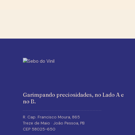
Garimpando preciosidades, no Lado A e
no B.
R. Cap. Francisco Moura, 865
Treze de Maio · João Pessoa, PB
CEP 58025-650