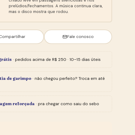
chiado leve em passagens silenciosas e nos
prelúdios/fechamentos. A música continua clara,
mas o disco mostra que rodou.
Compartilhar
Fale conosco
grátis
· pedidos acima de R$ 250 · 10–15 dias úteis
tia de garimpo
· não chegou perfeito? Troca em até
agem reforçada
· pra chegar como saiu do sebo