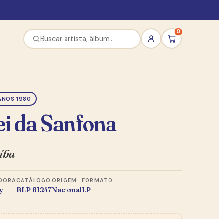
0
ANOS 1980
i da Sanfona
íba
DORA
CATÁLOGO
ORIGEM
FORMATO
y
BLP 81247
Nacional
LP