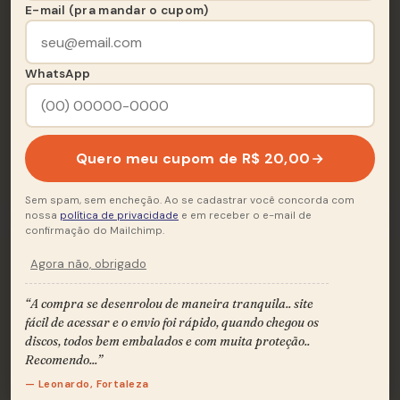
Take On Me
A1
3:47
E-mail (pra mandar o cupom)
Train Of Thought
A2
4:12
WhatsApp
Hunting High And Low
A3
3:43
The Blue Sky
A4
2:33
Quero meu cupom de R$ 20,00
Living A Boy's Adventure Tale
A5
5:01
Sem spam, sem encheção. Ao se cadastrar você concorda com
nossa
política de privacidade
e em receber o e-mail de
confirmação do Mailchimp.
Agora não, obrigado
Lado B
B
5 FAIXAS · 17:40
“A compra se desenrolou de maneira tranquila.. site
fácil de acessar e o envio foi rápido, quando chegou os
The Sun Always Shines On T.V.
B1
5:06
discos, todos bem embalados e com muita proteção..
Recomendo...”
And You Tell Me
B2
1:51
— Leonardo, Fortaleza