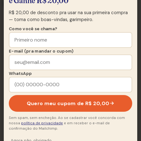
e Ganhe R$ 20,00
Lado A & Lado B
R$ 20,00 de desconto pra usar na sua primeira compra
— toma como boas-vindas, garimpeiro.
Como você se chama?
Lado A
A
6 FAIXAS
E-mail (pra mandar o cupom)
Águas De Março
A1
Desafinado
A2
WhatsApp
Ana Luiza
A3
Bonita
A4
Quero meu cupom de R$ 20,00
Garota De Ipanema
A5
Sem spam, sem encheção. Ao se cadastrar você concorda com
nossa
política de privacidade
e em receber o e-mail de
Chega De Saudade
A6
confirmação do Mailchimp.
Agora não, obrigado