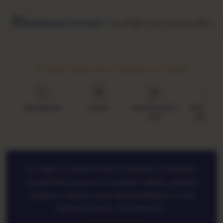
Embalagem reforçada
· pra chegar como saiu do sebo
★ COMO ESSE DISCO CHEGOU ATÉ AQUI
Garimpado
Limpo
Ouvido lado A
Classific
e B
Goldmin
A compra se desenrolou de maneira tranquila..
site fácil de acessar e o envio foi rápido, quando
chegou os discos, todos bem embalados e com
muita proteção.. Recomendo...