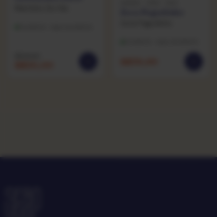
SAMBA · 1986 · RGE
Martinho Da Vila
Zeca Pagodinho
Zeca Pagodinho
Excelente · capa excelente
Excelente · capa excelente
R$
49,90
R$
39,90
R$
20,00