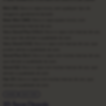
Mint (M):
Disco e capa novos, sem qualquer tipo de
desgaste, geralmente lacrado.
Near Mint (NM):
Disco e capa quase novos, com
pouquíssimas marcas de uso.
Very Good Plus (VG+):
Disco e capa com marcas de uso,
mas que não afetam a qualidade do som.
Very Good (VG):
Disco e capa com marcas de uso, que
podem afetar a qualidade do som.
Good Plus (G+):
Disco e capa com muitas marcas de uso,
que afetam a qualidade do som.
Good (G):
Disco e capa com muitas marcas de uso, que
afetam a qualidade do som.
Fair (F):
Disco e capa com muitas marcas de uso, que
afetam a qualidade do som.
SAMBA
ANOS 1980
10 Anos Depois