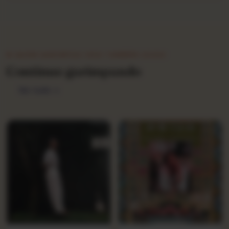
★ QUEM GARIMPOU ISSO TAMBÉM LEVOU
Continue garimpando
Ver tudo →