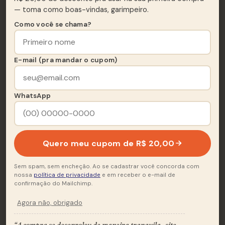
— toma como boas-vindas, garimpeiro.
Pandeiro É Meu Nome
A5
Como você se chama?
Não Deixe O Samba Morrer
A6
E-mail (pra mandar o cupom)
Quero Sim
A7
4:18
Meu Dia De Graça
A8
WhatsApp
Primeira Escola
A9
Pode Esperar
A10
5:05
Quero meu cupom de R$ 20,00
Recusa
A11
Sem spam, sem encheção. Ao se cadastrar você concorda com
nossa
política de privacidade
e em receber o e-mail de
Faca De Ponta
A12
confirmação do Mailchimp.
Agora não, obrigado
Pra Você Não Me Esquecer
A13
“A compra se desenrolou de maneira tranquila.. site