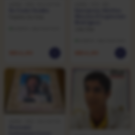
SAMBA · 1989 · RCA VICTOR
SAMBA · 1979 · EMI
Eu Canto Samba
Interpreta Adelino
Moreira E Lupiscinio
Paulinho Da Viola
Rodrigues
Excelente · capa muito bom
João Dias
Excelente · capa muito bom
R$
44,90
R$
44,90
SAMBA · 1980 · RCA VICTOR
Portuñol
Latinoamericano