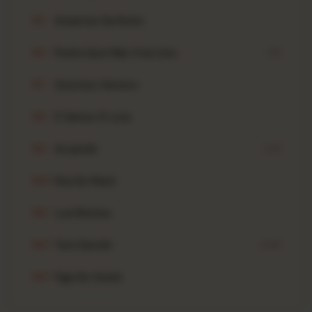
Amantes Da Noite
B5
Pedra Que Não Cria Limo
B6
3:11
Gostoso Veneno
B7
E Vamos À Luta
B8
Aruandê
B9
3:41
Ilha De Maré
B10
Lua Menina
B11
Tem Dendê
B12
3:45
Figa De Guiné
B13