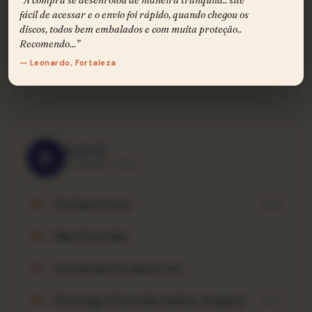
Cajueiro Velho
A14
3:24
fácil de acessar e o envio foi rápido, quando chegou os
discos, todos bem embalados e com muita proteção..
Etelvina, Minha Nega
A15
Recomendo...”
— Leonardo, Fortaleza
Todos Cantam Sua Terra
A16
Lado B
B
13 FAIXAS · 19:57
Pra Que Chorar
B1
4:53
Não Chore Não
B2
Acorda Que Eu Quero Ver
B3
Rio Antigo (Como Nos Velhos Tempos)
B4
4:27