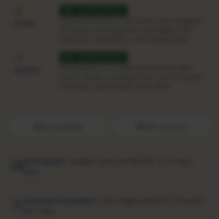
NM · QUASE NOVO
Praticamente nova: sem vincos, sem desgaste
CAPA
de quinas, sem ring-wear, sem rasgos nem
etiquetas. Impressão e cores impecáveis.
NM · QUASE NOVO
Praticamente novo. Brilho preservado, sem
DISCO
riscos visíveis ou audíveis, selo central intacto.
Toca limpo, sem chiados nem clicks.
Compartilhar
Fale conosco
Frete grátis
· pedidos acima de R$ 250 · 10–15 dias
úteis
Garantia de garimpo
· não chegou perfeito? Troca em
até 7 dias