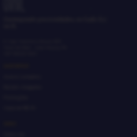
Garimpando preciosidades, no Lado A e
no B.
R. Cap. Francisco Moura, 865
Treze de Maio · João Pessoa, PB
CEP 58025-650
GARIMPAR
Acervo completo
Recém-chegados
Promoções
Caixa de R$ 20
SEBO
Sobre nós