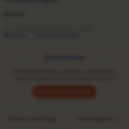
Alcione
ANO
GRAVADORA
CATÁLOGO
ORIGEM
FORMATO
1982
Philips
6328 389
Nacional
LP
ESGOTADO
Este disco já foi para a coleção de outro garimpeiro.
Quer ser avisado se uma cópia voltar ao acervo?
Avise-me quando voltar
Como avaliamos? →
Estado de conservação