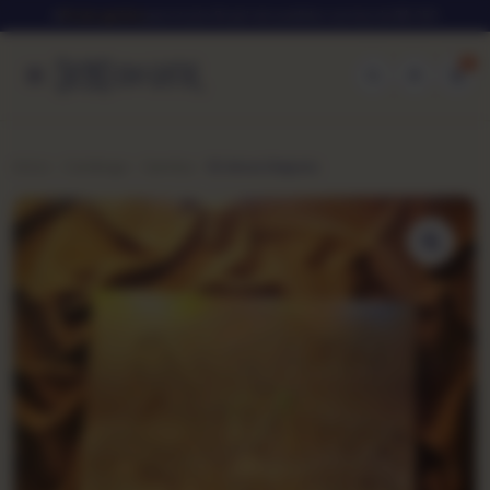
★
Frete grátis
para todo Brasil em pedidos acima de R$ 250
0
Início
Catálogo
Samba
10 Anos Depois