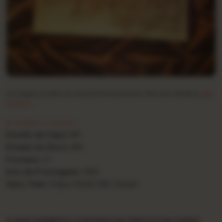
As imagens podem ser meramente ilustrativas. Para mais detalhes,
fale
conosco
.
★ SOBRE O DISCO
Estado da Capa:
NM
Estado do Disco:
NM
Formato:
LP
Ano de Prensagem:
1982
Selo / País:
Philips (6328 389 / Brasil)
O QUE SIGNIFICA O ESTADO DO DISCO E DA CAPA?