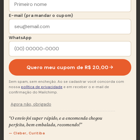
Lado A
A
5 FAIXAS · 18:36
E-mail (pra mandar o cupom)
Madagascar Olodum
A1
3:38
WhatsApp
Oracão Para A Libertação Da África Do Sul
A2
3:58
Libertem Mandela
A3
3:25
Quero meu cupom de R$ 20,00
Guaratimbiriba
A4
3:41
Sem spam, sem encheção. Ao se cadastrar você concorda com
nossa
política de privacidade
e em receber o e-mail de
Banho De Beijos
A5
3:54
confirmação do Mailchimp.
Agora não, obrigado
“O envio foi super rápido, e a encomenda chegou
perfeita, bem embalada, recomendo!”
Lado B
B
5 FAIXAS · 18:37
— Cleber, Curitiba