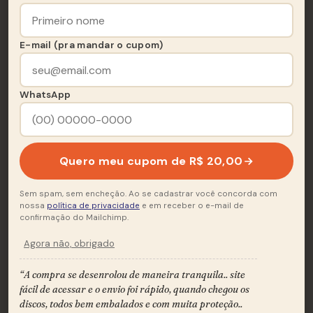
6 FAIXAS · 22:31
Sai Dessa Coração
A1
3:42
E-mail (pra mandar o cupom)
De Que Planeta Você Veio
A2
3:29
WhatsApp
Meto O Pé Na Porta
A3
3:58
Você Vai Me Perdoar
A4
4:09
Quero meu cupom de R$ 20,00
Agora Sei Que Eu Te Amava
A5
3:45
Sem spam, sem encheção. Ao se cadastrar você concorda com
Meu Coração Só Quer Você
A6
3:28
nossa
política de privacidade
e em receber o e-mail de
confirmação do Mailchimp.
Agora não, obrigado
“A compra se desenrolou de maneira tranquila.. site
Lado B
B
fácil de acessar e o envio foi rápido, quando chegou os
6 FAIXAS · 22:54
discos, todos bem embalados e com muita proteção..