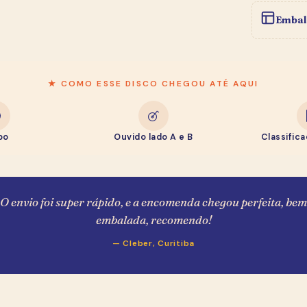
★ BOLETIM DO SEBO
Entre na
Newsletter
Embal
e Ganhe R$ 20,00
R$ 20,00 de desconto pra usar na sua primeira compra
★ COMO ESSE DISCO CHEGOU ATÉ AQUI
— toma como boas-vindas, garimpeiro.
Como você se chama?
po
Ouvido lado A e B
Classific
E-mail (pra mandar o cupom)
O envio foi super rápido, e a encomenda chegou perfeita, bem
WhatsApp
embalada, recomendo!
— Cleber, Curitiba
Quero meu cupom de R$ 20,00