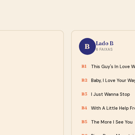
Sem spam, sem encheção. Ao se cadastrar você concorda com
nossa
política de privacidade
e em receber o e-mail de
confirmação do Mailchimp.
Agora não, obrigado
“A compra se desenrolou de maneira tranquila.. site
fácil de acessar e o envio foi rápido, quando chegou os
Lado B
B
discos, todos bem embalados e com muita proteção..
6 FAIXAS
Recomendo...”
— Leonardo, Fortaleza
This Guy's In Love W
B1
Baby, I Love Your Wa
B2
I Just Wanna Stop
B3
With A Little Help F
B4
The More I See You
B5