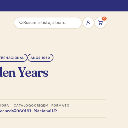
0
TERNACIONAL
ANOS 1980
den Years
DORA
CATÁLOGO
ORIGEM
FORMATO
ecords
3969191
Nacional
LP