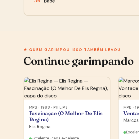
Babe
A6
★ QUEM GARIMPOU ISSO TAMBÉM LEVOU
Continue garimpando
MPB · 1988 · PHILIPS
MPB · 1
Fascinação (O Melhor De Elis
Vonta
Regina)
Marcos 
Elis Regina
Excelen
Excelente · capa excelente