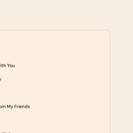
ith You
y
rom My Friends