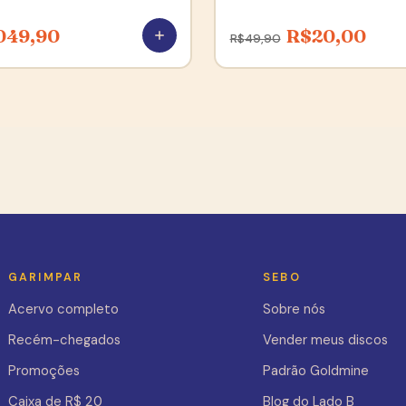
049,90
R$
20,00
R$
49,90
GARIMPAR
SEBO
Acervo completo
Sobre nós
Recém-chegados
Vender meus discos
Promoções
Padrão Goldmine
Caixa de R$ 20
Blog do Lado B