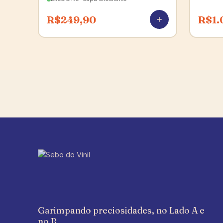
R$
249,90
R$
1.
Garimpando preciosidades, no Lado A e
no B.