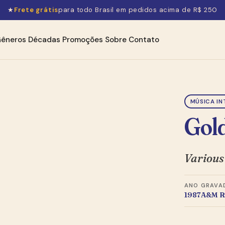
★
Frete grátis
para todo Brasil em pedidos acima de R$ 250
êneros
Décadas
Promoções
Sobre
Contato
MÚSICA IN
Gol
Various
ANO
GRAVA
1987
A&M R