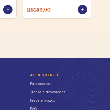
R$
149,90
ATENDIMENTO
Fale conosco
Trocas e devoluções
Frete e prazos
FAQ