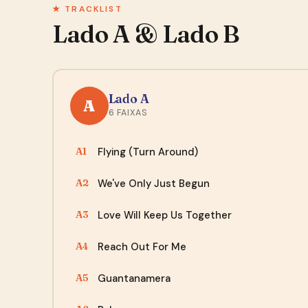
★ TRACKLIST
Lado A & Lado B
Lado A
A
6 FAIXAS
Flying (Turn Around)
A1
We've Only Just Begun
A2
Love Will Keep Us Together
A3
Reach Out For Me
A4
Guantanamera
A5