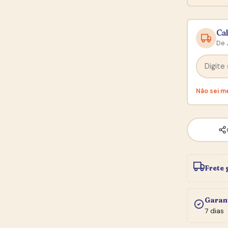
Cal
De 
Não sei m
Frete 
Garan
7 dias