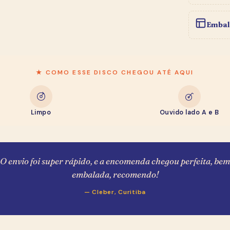
★ BOLETIM DO SEBO
Entre na
Newsletter
Embal
e Ganhe R$ 20,00
R$ 20,00 de desconto pra usar na sua primeira compra
★ COMO ESSE DISCO CHEGOU ATÉ AQUI
— toma como boas-vindas, garimpeiro.
Como você se chama?
Limpo
Ouvido lado A e B
E-mail (pra mandar o cupom)
O envio foi super rápido, e a encomenda chegou perfeita, bem
WhatsApp
embalada, recomendo!
— Cleber, Curitiba
Quero meu cupom de R$ 20,00