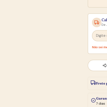
Cal
De 
Não sei m
Frete 
Garan
7 dias