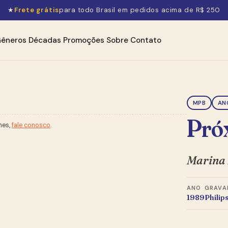
★
Frete grátis
para todo Brasil em pedidos acima de R$ 250
êneros
Décadas
Promoções
Sobre
Contato
MPB
AN
Pró
hes,
fale conosco
.
Marina
ANO
GRAVA
1989
Philip