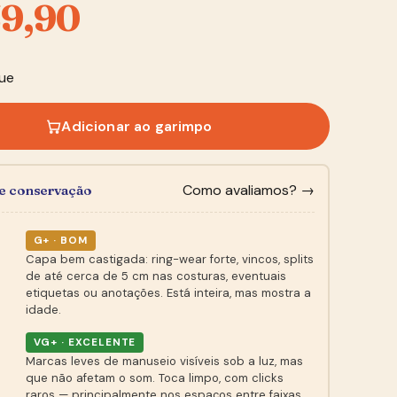
9,90
ue
Adicionar ao garimpo
Como avaliamos? →
de conservação
G+ · BOM
Capa bem castigada: ring-wear forte, vincos, splits
de até cerca de 5 cm nas costuras, eventuais
etiquetas ou anotações. Está inteira, mas mostra a
idade.
VG+ · EXCELENTE
Marcas leves de manuseio visíveis sob a luz, mas
que não afetam o som. Toca limpo, com clicks
raros — principalmente nos espaços entre faixas.