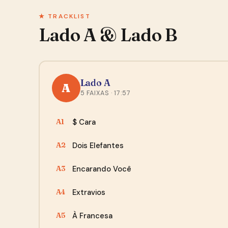
★ TRACKLIST
Lado A & Lado B
Lado A
A
5 FAIXAS · 17:57
$ Cara
A1
Dois Elefantes
A2
Encarando Você
A3
Extravios
A4
À Francesa
A5