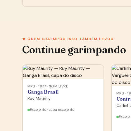
★ QUEM GARIMPOU ISSO TAMBÉM LEVOU
Continue garimpando
MPB · 1977 · SOM LIVRE
Ganga Brasil
MPB · 1
Ruy Maurity
Contr
Carlinh
Excelente · capa excelente
Excelen