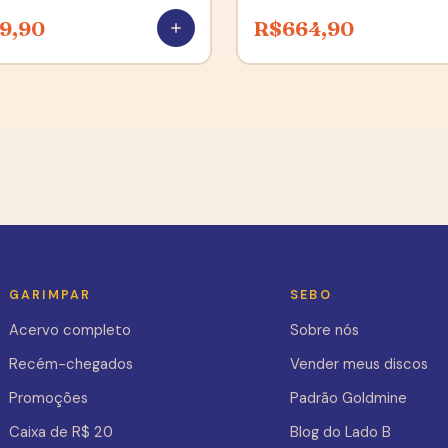
9,90
R$
664,90
GARIMPAR
SEBO
Acervo completo
Sobre nós
Recém-chegados
Vender meus discos
Promoções
Padrão Goldmine
Caixa de R$ 20
Blog do Lado B