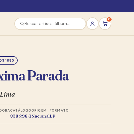
0
OS 1980
xima Parada
 Lima
DORA
CATÁLOGO
ORIGEM
FORMATO
s
838 298-1
Nacional
LP