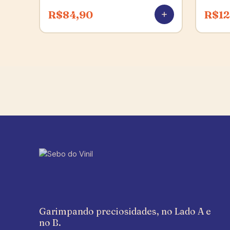
R$
84,90
R$
12
Garimpando preciosidades, no Lado A e
no B.