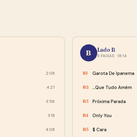
Sem spam, sem encheção. Ao se cadastrar você concorda com
nossa
política de privacidade
e em receber o e-mail de
confirmação do Mailchimp.
Agora não, obrigado
“O envio foi super rápido, e a encomenda chegou
perfeita, bem embalada, recomendo!”
Lado B
B
5 FAIXAS · 18:14
— Cleber, Curitiba
Garota De Ipanema
B1
2:08
…Que Tudo Amém
B2
4:27
Próxima Parada
B3
3:56
Only You
B4
3:18
$ Cara
B5
4:08