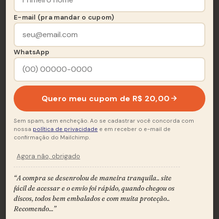
Estórias Da Floresta
A7
E-mail (pra mandar o cupom)
Yanomami E Nós
A8
WhatsApp
Awasi (Música Original Do Povo Waiãpi)
A9
Outro Lado
A10
Quero meu cupom de R$ 20,00
Sem spam, sem encheção. Ao se cadastrar você concorda com
nossa
política de privacidade
e em receber o e-mail de
confirmação do Mailchimp.
Lado B
B
7 FAIXAS
Agora não, obrigado
A Terceira Margem Do Rio
B1
“A compra se desenrolou de maneira tranquila.. site
fácil de acessar e o envio foi rápido, quando chegou os
discos, todos bem embalados e com muita proteção..
Benke
B2
Recomendo...”