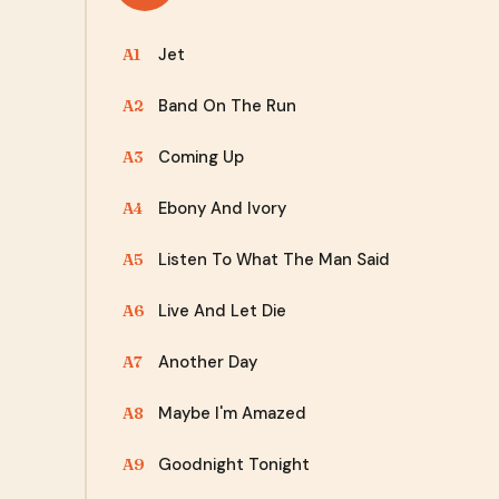
Jet
A1
Band On The Run
A2
Coming Up
A3
Ebony And Ivory
A4
Listen To What The Man Said
A5
Live And Let Die
A6
Another Day
A7
Maybe I'm Amazed
A8
Goodnight Tonight
A9