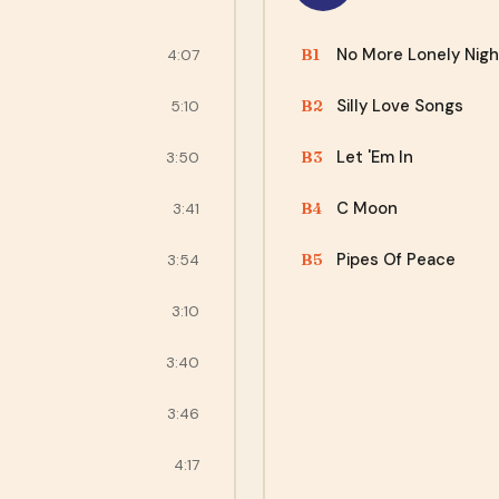
No More Lonely Nigh
B1
4:07
Silly Love Songs
B2
5:10
Let 'Em In
B3
3:50
C Moon
B4
3:41
Pipes Of Peace
B5
3:54
3:10
3:40
3:46
4:17