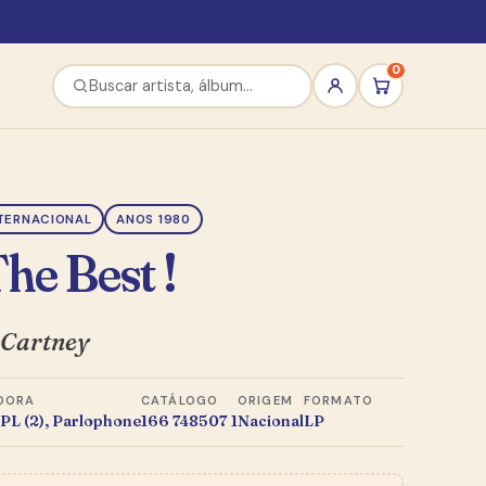
0
TERNACIONAL
ANOS 1980
The Best !
cCartney
DORA
CATÁLOGO
ORIGEM
FORMATO
PL (2), Parlophone
166 748507 1
Nacional
LP