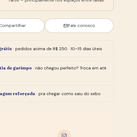
raros — principalmente nos espaços entre faixas.
Compartilhar
Fale conosco
grátis
· pedidos acima de R$ 250 · 10–15 dias úteis
tia de garimpo
· não chegou perfeito? Troca em até
agem reforçada
· pra chegar como saiu do sebo