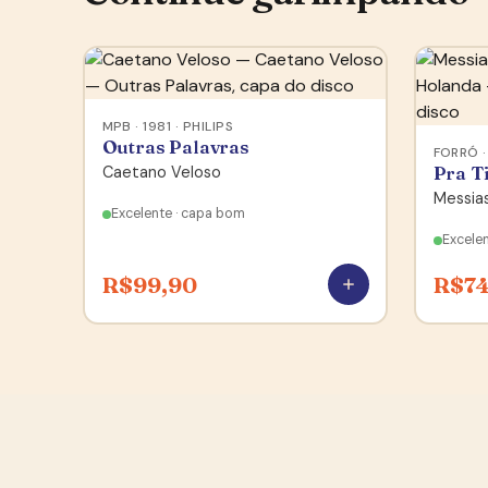
MPB · 1981 · PHILIPS
Outras Palavras
FORRÓ ·
Caetano Veloso
Pra T
Messia
Excelente · capa bom
Excele
R$
99,90
R$
74