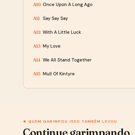
Once Upon A Long Ago
A10
Say Say Say
A11
With A Little Luck
A12
My Love
A13
We All Stand Together
A14
Mull Of Kintyre
A15
★ QUEM GARIMPOU ISSO TAMBÉM LEVOU
Continue garimpando