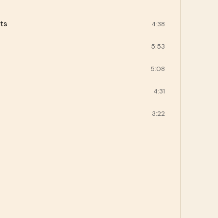
ts
4:38
5:53
5:08
4:31
3:22