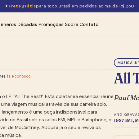
★
Frete grátis
para todo Brasil em pedidos acima de R$ 250
êneros
Décadas
Promoções
Sobre
Contato
MÚSICA IN
All 
hes,
fale conosco
.
Paul M
 LP “All The Best!” Esta coletânea essencial reúne
 uma viagem musical através de sua carreira solo.
ste lançamento é uma peça indispensável para
ANO
GRAVA
ido no Brasil sob os selos EMI, MPL e Parlophone, o
1987
EMI, M
vel de McCartney. Adquira já o seu e reviva os
a música.