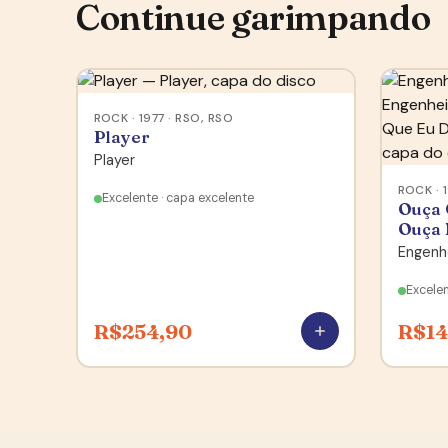
Continue garimpando
ROCK · 1977 · RSO, RSO
Player
Player
ROCK · 
Excelente · capa excelente
Ouça 
Ouça
Engenhe
Excelen
R$
254,90
R$
1