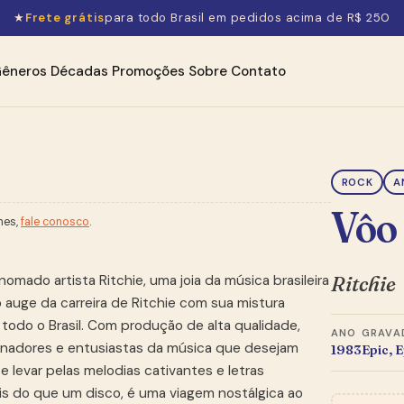
★
Frete grátis
para todo Brasil em pedidos acima de R$ 250
êneros
Décadas
Promoções
Sobre
Contato
ROCK
A
Vôo
hes,
fale conosco
.
Ritchie
mado artista Ritchie, uma joia da música brasileira
 o auge da carreira de Ritchie com sua mistura
todo o Brasil. Com produção de alta qualidade,
ANO
GRAVA
onadores e entusiastas da música que desejam
1983
Epic, E
e levar pelas melodias cativantes e letras
is do que um disco, é uma viagem nostálgica ao