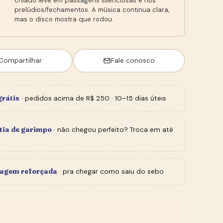
chiado leve em passagens silenciosas e nos
prelúdios/fechamentos. A música continua clara,
mas o disco mostra que rodou.
Compartilhar
Fale conosco
grátis
· pedidos acima de R$ 250 · 10–15 dias úteis
tia de garimpo
· não chegou perfeito? Troca em até
agem reforçada
· pra chegar como saiu do sebo