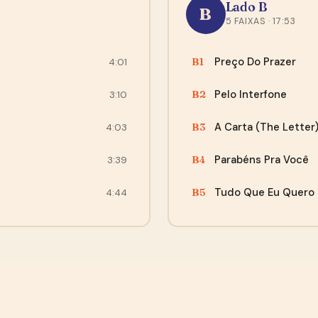
Lado B
B
Agora não, obrigado
5 FAIXAS · 17:53
“O envio foi super rápido, e a encomenda chegou
perfeita, bem embalada, recomendo!”
Preço Do Prazer
B1
4:01
— Cleber, Curitiba
Pelo Interfone
B2
3:10
A Carta (The Letter
B3
4:03
Parabéns Pra Você
B4
3:39
Tudo Que Eu Quero (
B5
4:44