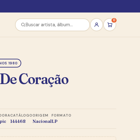
0
NOS 1980
 De Coração
DORA
CATÁLOGO
ORIGEM
FORMATO
pic
144468
Nacional
LP