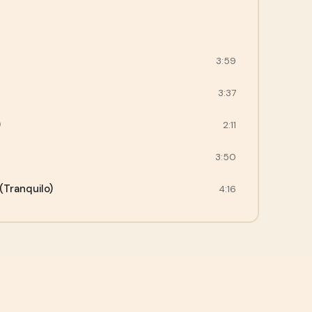
3:59
3:37
)
2:11
3:50
Tranquilo)
4:16