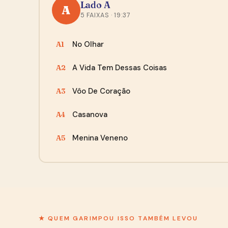
Lado A
A
5 FAIXAS · 19:37
No Olhar
A1
A Vida Tem Dessas Coisas
A2
Vôo De Coração
A3
Casanova
A4
Menina Veneno
A5
★ QUEM GARIMPOU ISSO TAMBÉM LEVOU