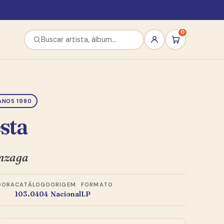
0
ANOS 1980
sta
nzaga
DORA
CATÁLOGO
ORIGEM
FORMATO
103.0404
Nacional
LP