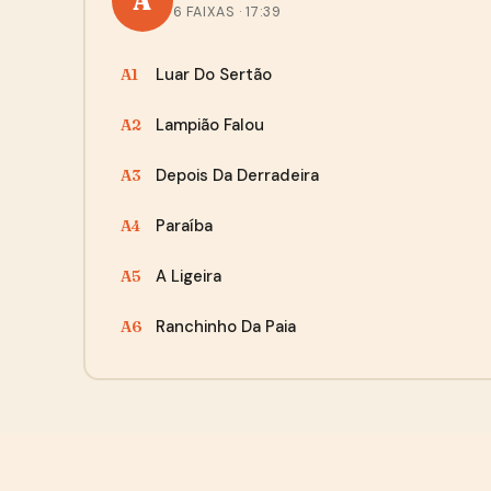
A
6 FAIXAS · 17:39
Luar Do Sertão
A1
Lampião Falou
A2
Depois Da Derradeira
A3
Paraíba
A4
A Ligeira
A5
Ranchinho Da Paia
A6