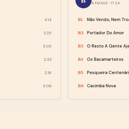
B
6 FAIXAS · 17:24
Agora não, obrigado
Não Vendo, Nem Tro
B1
4:14
“O envio foi super rápido, e a encomenda chegou
perfeita, bem embalada, recomendo!”
Portador Do Amor
B2
2:25
— Cleber, Curitiba
O Resto A Gente Aje
B3
3:05
Os Bacamarteiros
B4
2:33
Pesqueira Centenári
B5
2:16
Cacimba Nova
B6
3:06