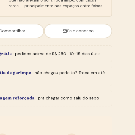
que não afetam o som. Toca limpo, com clicks
raros — principalmente nos espaços entre faixas.
Compartilhar
Fale conosco
grátis
· pedidos acima de R$ 250 · 10–15 dias úteis
tia de garimpo
· não chegou perfeito? Troca em até
agem reforçada
· pra chegar como saiu do sebo