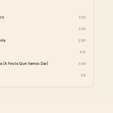
co
2:23
3:25
ita
2:30
3:12
a (A Festa Que Vamos Dar)
3:43
2:11