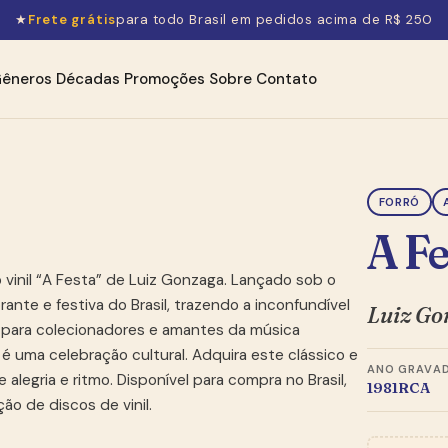
★
Frete grátis
para todo Brasil em pedidos acima de R$ 250
êneros
Décadas
Promoções
Sobre
Contato
FORRÓ
A Fe
 vinil “A Festa” de Luiz Gonzaga. Lançado sob o
ante e festiva do Brasil, trazendo a inconfundível
Luiz Go
to para colecionadores e amantes da música
, é uma celebração cultural. Adquira este clássico e
ANO
GRAVA
alegria e ritmo. Disponível para compra no Brasil,
1981
RCA
ão de discos de vinil.