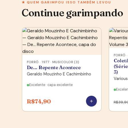
★ QUEM GARIMPOU ISSO TAMBÉM LEVOU
Continue garimpando
FORRÓ ·
Colet
FORRÓ · 1977 · MUSICOLOR (3)
(Séri
De… Repente Acontece
3)
Geraldo Mouzinho E Cachimbinho
Various
Excelente · capa excelente
Excelen
R$
74,90
R$
39,9