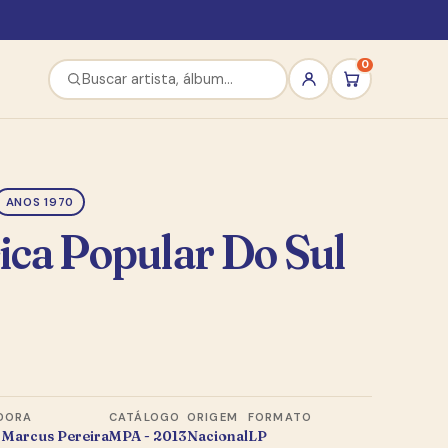
0
ANOS 1970
ica Popular Do Sul
DORA
CATÁLOGO
ORIGEM
FORMATO
 Marcus Pereira
MPA - 2013
Nacional
LP