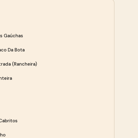
as Gaúchas
aco Da Bota
trada (Rancheira)
nteira
Cabritos
nho