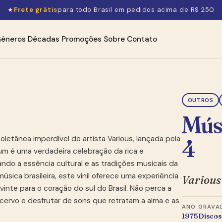
★
Frete grátis
para todo Brasil em pedidos acima de R$ 250
êneros
Décadas
Promoções
Sobre
Contato
OUTROS
Mús
letânea imperdível do artista Various, lançada pela
4
um é uma verdadeira celebração da rica e
rando a essência cultural e as tradições musicais da
úsica brasileira, este vinil oferece uma experiência
Various
inte para o coração do sul do Brasil. Não perca a
cervo e desfrutar de sons que retratam a alma e as
ANO
GRAVA
1975
Discos