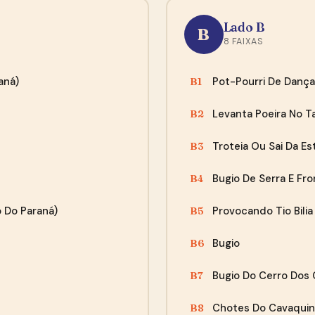
nossa
política de privacidade
e em receber o e-mail de
confirmação do Mailchimp.
Lado B
B
Agora não, obrigado
8 FAIXAS
“Terceira vez que compro nessa loja e eu simplesmente
aná)
Pot-Pourri De Danç
B1
amo! São muito atenciosos e chega tudo em perfeito
estado.”
Levanta Poeira No T
B2
— Fernanda, João Pessoa
Troteia Ou Sai Da Es
B3
Bugio De Serra E Fro
B4
 Do Paraná)
Provocando Tio Bilia
B5
Bugio
B6
Bugio Do Cerro Dos 
B7
Chotes Do Cavaqui
B8