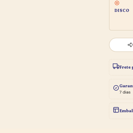
DISCO
Frete 
Garan
7 dias
Embal
★ BOLETIM DO SEBO